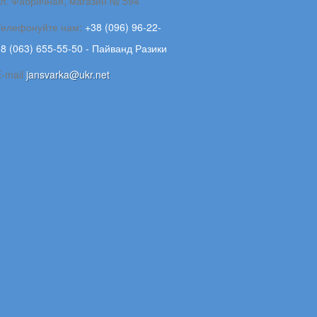
ул. Фабричная, магазин № 594
Телефонуйте нам:
+38 (096) 96-22-
8 (063) 655-55-50 - Пайванд Разики
E-maіl
jansvarka@ukr.net