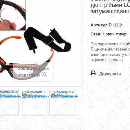
діоптрійами L
затуманюванн
Артикул
P-1622
Стан:
Новий товар
Окуляри
захисні
з
ді
S
це
спеціалізовані
ачені
для
захисту
оч
ні
різних
завдань
Збільшити для
Друкувати
перегляду