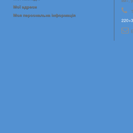
км», 
Мої адреси
Моя персональна інформація
220+3