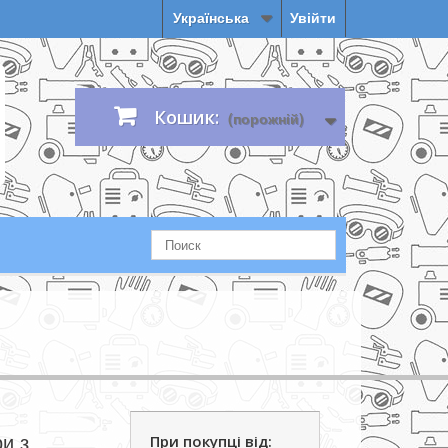
Українська
Увійти
Кошик:
(порожній)
ри з
При покупці від: