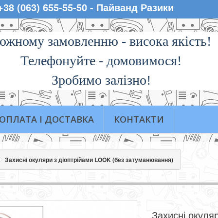
 +38 (063) 655-55-50 - Пайванд Разики
ожному замовленню - висока якiсть!
Телефонуйте - домовимося!
Зробимо залізно!
ОПЛАТА І ДОСТАВКА
КОНТАКТИ
Захисні окуляри з діоптрійами LOOK (без затуманювання)
Захисні окуля