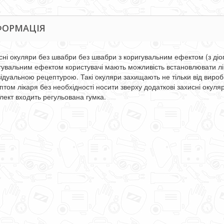
ФОРМАЦІЯ
сні окуляри без швабри без швабри з коригувальним ефектом (з діо
гувальним ефектом користувачі мають можливість встановлювати лін
відуальною рецептурою. Такі окуляри захищають не тільки від виробн
птом лікаря без необхідності носити зверху додаткові захисні окуля
лект входить регульована гумка.