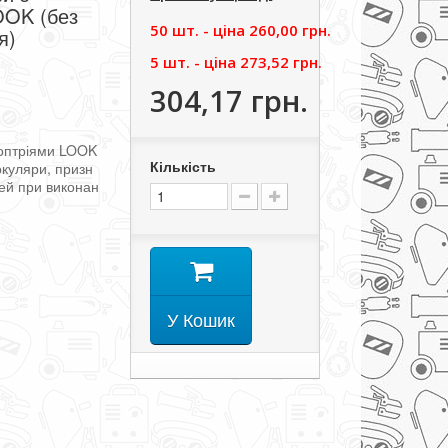
OOK (без
50 шт. - цiна
260,00 грн.
я)
5 шт. - цiна
273,52 грн.
304,17 грн.
оптріями
LOOK
Кількість
окуляри
,
призн
ей
при
виконан
У Кошик