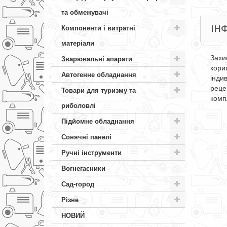
та обмежувачі
ІН
Компоненти і витратні
матеріали
Захи
Зварювальні апарати
кори
Автогенне обладнання
інди
реце
Товари для туризму та
комп
риболовлі
Підйомне обладнання
Сонячні панелі
Ручні інструменти
Вогнегасники
Сад-город
Різне
НОВИЙ