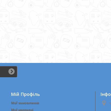
S це...
Мій Профіль
Iнфо
Мої замовлення
"
Мої накладні