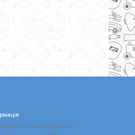
рмація
JAN Svarka", г. Одесса, «Промрынок 7