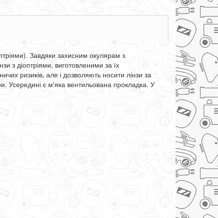
птріями). Завдяки захисним окулярам з
зи з діоптріями, виготовленими за їх
ичих ризиків, але і дозволяють носити лінзи за
ри. Усередині є м'яка вентильована прокладка. У