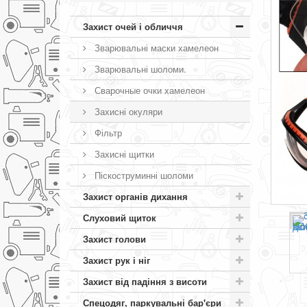
Захист очей і обличчя
Зварювальні маски хамелеон
Зварювальні шоломи.
Сварочные очки хамелеон
Захисні окуляри
Фільтр
Захисні щитки
Піскоструминні шоломи
Захист органів дихання
Слуховий щиток
Захист голови
Захист рук і ніг
Захист від падіння з висоти
Спецодяг, паркувальні бар'єри