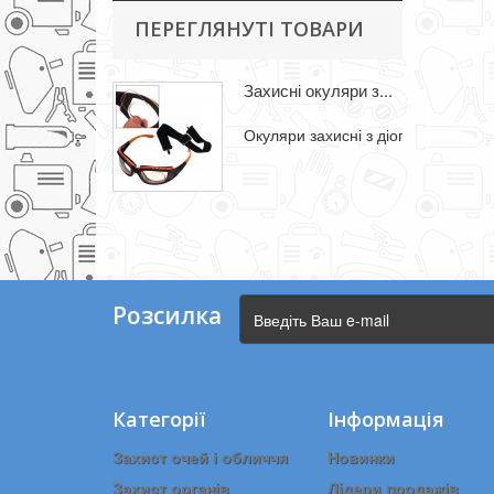
ПЕРЕГЛЯНУТІ ТОВАРИ
Захисні окуляри з...
Окуляри захисні з діоптріями LOOK
Розсилка
Категорії
Інформація
Захист очей і обличчя
Новинки
Захист органів
Лідери продажів