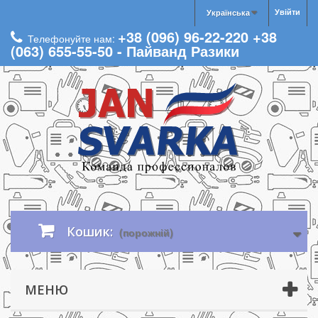
Увійти
Українська
+38 (096) 96-22-220 +38
Телефонуйте нам:
(063) 655-55-50 - Пайванд Разики
Кошик:
(порожній)
МЕНЮ