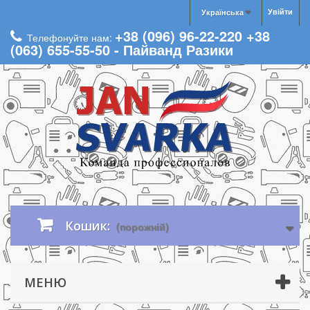
Увійти
Українська
+38 (096) 96-22-220 +38
Телефонуйте нам:
(063) 655-55-50 - Пайванд Разики
Кошик:
(порожній)
МЕНЮ