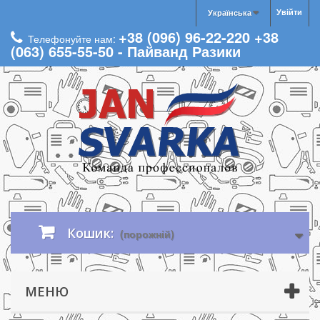
Увійти
Українська
+38 (096) 96-22-220 +38
Телефонуйте нам:
(063) 655-55-50 - Пайванд Разики
Кошик:
(порожній)
МЕНЮ