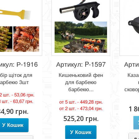
икул: Р-1916
Артикул: P-1597
Арти
бір щіток для
Кишеньковий фен
Каза
арбекю 3шт
для барбекю
барбекю...
сково
2 шт. -
53,06 грн.
3 шт. -
63,67 грн.
от 5 шт. -
449,28 грн.
1 8
от 2 шт. -
473,04 грн.
84,90 грн.
525,20 грн.
У Кошик
У Кошик