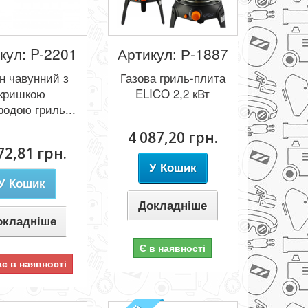
кул: P-2201
Артикул: Р-1887
н чавунний з
Газова гриль-плита
кришкою
ELICO 2,2 кВт
родою гриль...
4 087,20 грн.
72,81 грн.
У Кошик
У Кошик
Докладніше
окладніше
Є в наявності
є в наявності