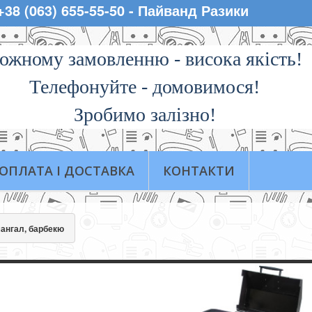
 +38 (063) 655-55-50 - Пайванд Разики
ожному замовленню - висока якiсть!
Телефонуйте - домовимося!
Зробимо залізно!
ОПЛАТА І ДОСТАВКА
КОНТАКТИ
мангал, барбекю