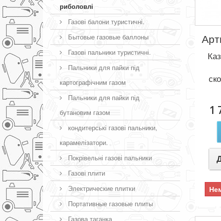
риболовлі
Газові балони туристичні.
Арт
Бытовые газовые баллоны
Газові пальники туристичні.
Каз
Пальники для пайки під
ско
картографічним газом
Пальники для пайки під
1 
бутановим газом
кондитерські газові пальники,
карамелізатори.
Покрівельні газові пальники
Газові плити
Электрические плитки
Нем
Портативные газовые плиты
Газова таганка