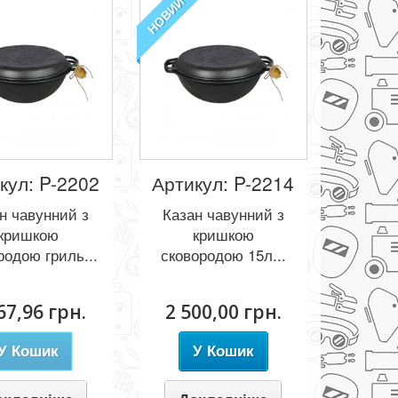
НОВИЙ
кул: P-2202
Артикул: P-2214
н чавунний з
Казан чавунний з
кришкою
кришкою
родою гриль...
сковородою 15л...
67,96 грн.
2 500,00 грн.
У Кошик
У Кошик