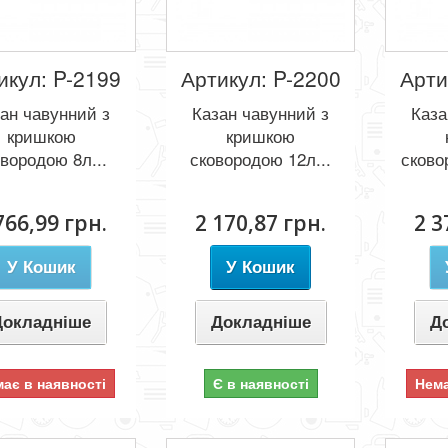
икул: P-2199
Артикул: P-2200
Арти
ан чавунний з
Казан чавунний з
Каза
кришкою
кришкою
вородою 8л...
сковородою 12л...
сково
766,99 грн.
2 170,87 грн.
2 3
У Кошик
У Кошик
Докладніше
Докладніше
Д
ає в наявності
Є в наявності
Нема