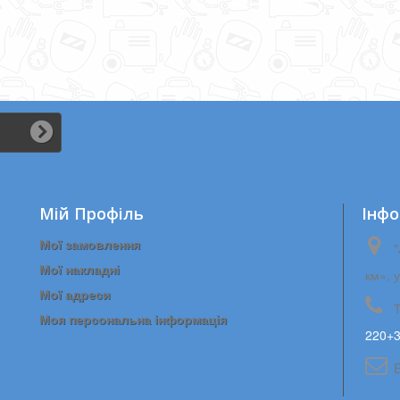
Мій Профіль
Iнфо
Мої замовлення
"
Мої накладні
км», 
Мої адреси
Моя персональна інформація
220+3