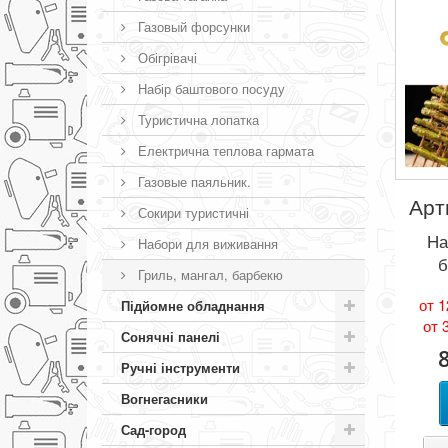
Газовый форсунки
Обігрівачі
Набір баштового посуду
Туристична лопатка
Електрична теплова гармата
Газовые паяльник.
Арт
Сокири туристичні
На
Набори для виживання
б
Гриль, мангал, барбекю
от 1
Підйомне обладнання
от 
Сонячні панелі
Ручні інструменти
Вогнегасники
Сад-город