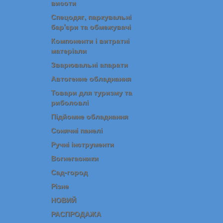
висоти
Спецодяг, паркувальні
бар'єри та обмежувачі
Компоненти і витратні
матеріали
Зварювальні апарати
Автогенне обладнання
Товари для туризму та
риболовлі
Підйомне обладнання
Сонячні панелі
Ручні інструменти
Вогнегасники
Сад-город
Різне
НОВИЙ
РАСПРОДАЖА