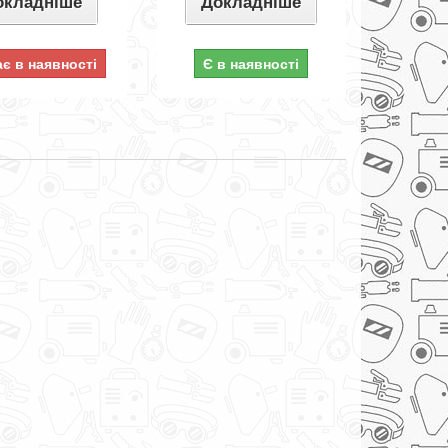
окладніше
Докладніше
є в наявності
Є в наявності