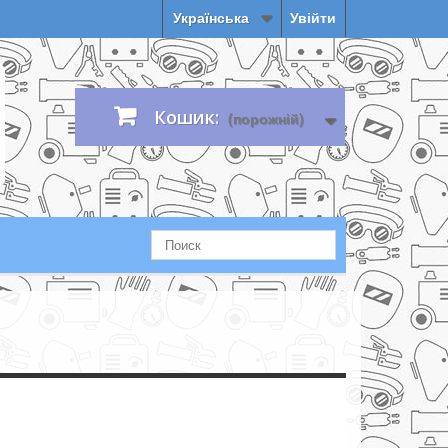
Українська
Увійти
Кошик:
(порожній)