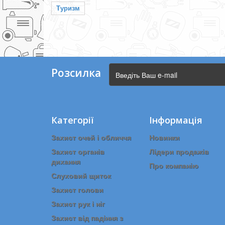
Туризм
Розсилка
Категорії
Інформація
Захист очей і обличчя
Новинки
Захист органів
Лідери продажів
дихання
Про компанію
Слуховий щиток
Захист голови
Захист рук і ніг
Захист від падіння з