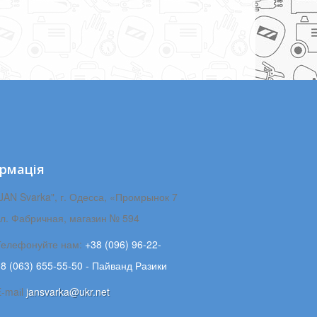
рмація
JAN Svarka", г. Одесса, «Промрынок 7
ул. Фабричная, магазин № 594
Телефонуйте нам:
+38 (096) 96-22-
8 (063) 655-55-50 - Пайванд Разики
E-maіl
jansvarka@ukr.net