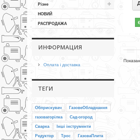
Різне
НОВИЙ
РАСПРОДАЖА
ИНФОРМАЦИЯ
Показані
Оплата і доставка
ТЕГИ
Обприскувач
ГазовеОбладнання
газовагорілка
Сад-огород
Сварка
Інші інструменти
Редуктор
Трос
ГазоваПлита