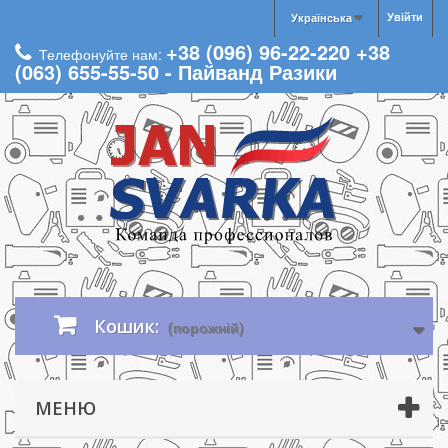
Увійти
Українська
+38 (096) 96-22-220 +38
Телефонуйте нам:
(063) 655-55-50 - Пайванд Разики
Кошик:
(порожній)
МЕНЮ