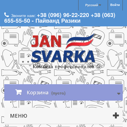
Войти
Русский
+38 (096) 96-22-220 +38 (063)
Звоните нам:
655-55-50 - Пайванд Разики
Корзина
(пусто)
МЕНЮ