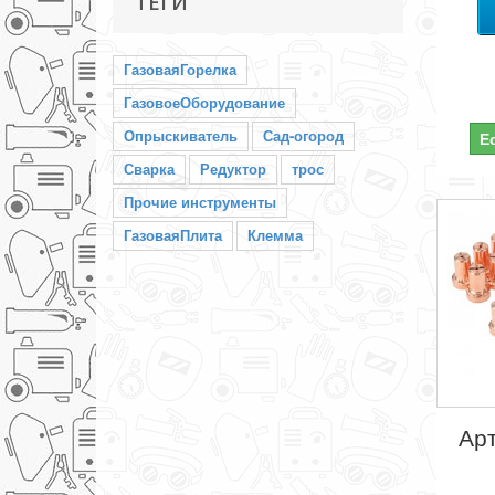
ТЕГИ
ГазоваяГорелка
ГазовоеОборудование
Опрыскиватель
Сад-огород
Е
Сварка
Редуктор
трос
Прочие инструменты
ГазоваяПлита
Клемма
Арт