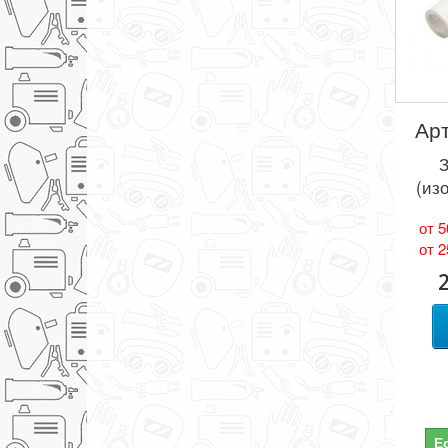
Арт
З
(из
от 5
от 2
Е