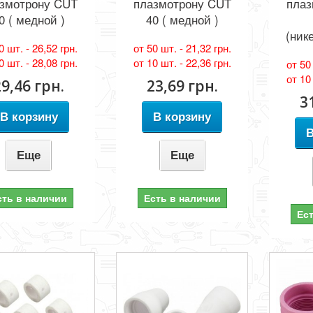
змотрону CUT
плазмотрону CUT
плаз
0 ( медной )
40 ( медной )
(ник
0 шт. -
26,52 грн.
от 50 шт. -
21,32 грн.
0 шт. -
28,08 грн.
от 10 шт. -
22,36 грн.
от 50
от 10
29,46 грн.
23,69 грн.
3
В корзину
В корзину
В
Еще
Еще
сть в наличии
Есть в наличии
Ес