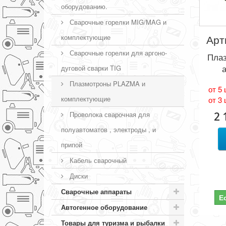
оборудованию.
Сварочные горелки MIG/MAG и
Арт
комплектующие
Сварочные горелки для аргоно-
Плаз
дуговой сварки TIG
Плазмотроны PLAZMA и
от 5 
комплектующие
от 3 
Проволока сварочная для
2 
полуавтоматов , электроды , и
припой
Кабель сварочный
Диски
Сварочные аппараты
Е
Автогенное оборудование
Товары для туризма и рыбалки