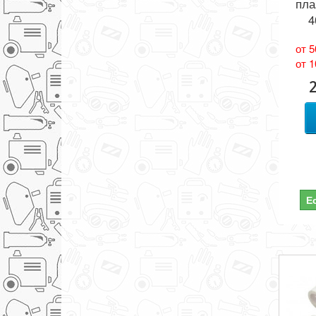
пла
4
от 5
от 1
Е