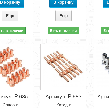
В корзину
В корзину
В
Еще
Еще
сть в наличии
Есть в наличии
Ес
икул: P-685
Артикул: P-683
Арти
Сопло к
Катод к