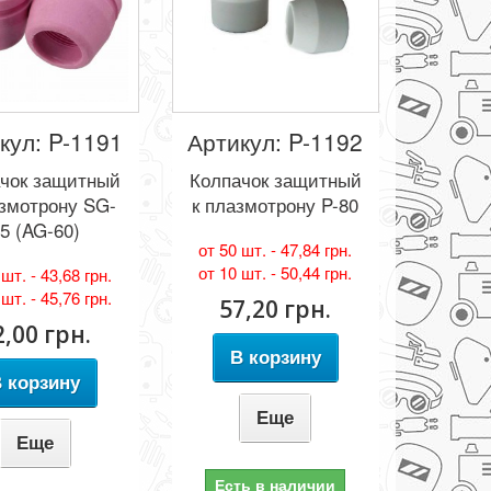
кул: P-1191
Артикул: P-1192
чок защитный
Колпачок защитный
азмотрону SG-
к плазмотрону P-80
5 (AG-60)
от 50 шт. -
47,84 грн.
от 10 шт. -
50,44 грн.
 шт. -
43,68 грн.
 шт. -
45,76 грн.
57,20 грн.
2,00 грн.
В корзину
 корзину
Еще
Еще
Есть в наличии