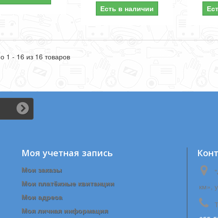
Есть в наличии
Ес
о 1 - 16 из 16 товаров
Моя учетная запись
Кон
Мои заказы
"
Мои платёжные квитанции
км», 
Мои адреса
Моя личная информация