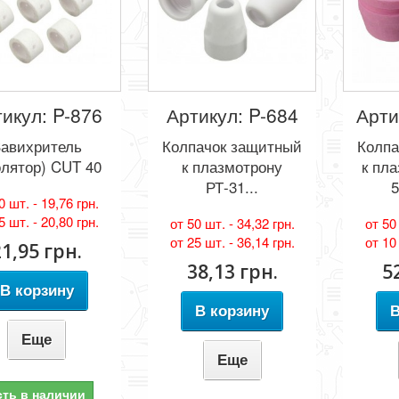
икул: P-876
Артикул: P-684
Арти
авихритель
Колпачок защитный
Колпа
олятор) CUT 40
к плазмотрону
к пл
РТ-31...
5
0 шт. -
19,76 грн.
5 шт. -
20,80 грн.
от 50 шт. -
34,32 грн.
от 50
от 25 шт. -
36,14 грн.
от 10
21,95 грн.
38,13 грн.
5
В корзину
В корзину
В
Еще
Еще
сть в наличии