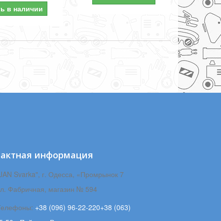
ть в наличии
тактная информация
JAN Svarka", г. Одесса, «Промрынок 7
ул. Фабричная, магазин № 594
Телефоны:
+38 (096) 96-22-220+38 (063)