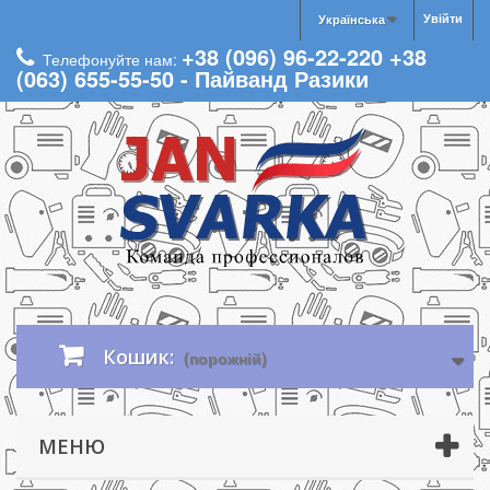
Увійти
Українська
+38 (096) 96-22-220 +38
Телефонуйте нам:
(063) 655-55-50 - Пайванд Разики
Кошик:
(порожній)
МЕНЮ