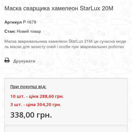
Маска сварщика хамелеон StarLux 20М
Артикул
P-1679
Стан:
Новий товар
Маска
зварювальника
хамелеон
StarLux
21
М
це
сучасна
моде
ль
маски
для
захисту
очей
і
особи
при
зварювальних
роботах
Друкувати
При покупці від:
10 шт. - цiна
288,60 грн.
3 шт. - цiна
304,20 грн.
338,00 грн.