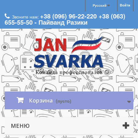
Войти
Русский
+38 (096) 96-22-220 +38 (063)
Звоните нам:
655-55-50 - Пайванд Разики
Корзина
(пусто)
МЕНЮ