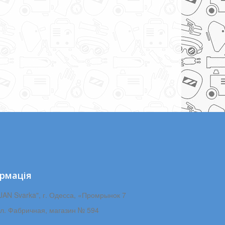
рмація
JAN Svarka", г. Одесса, «Промрынок 7
ул. Фабричная, магазин № 594