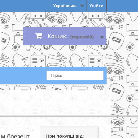
Українська
Увійти
Кошик:
(порожній)
.м брезент
При покупці від: