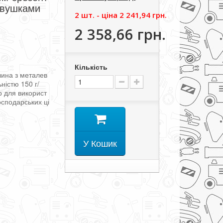
 вушками
2 шт. - цiна
2 241,94 грн.
2 358,66 грн.
Кількість
лина
з
металев
ьністю
150
г/
р
для
використ
осподарських
ці
У Кошик