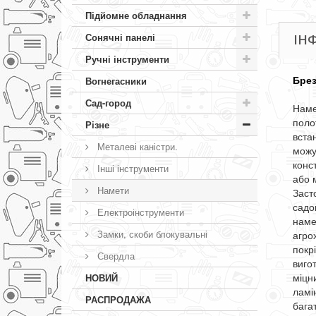
Підйомне обладнання
Сонячні панелі
ІН
Ручні інструменти
Брез
Вогнегасники
Сад-город
Наме
поло
Різне
вста
Металеві каністри.
можу
конс
Інші інструменти
або 
Намети
Засто
садов
Електроінструменти
наме
Замки, скоби блокувальні
агро
покр
Свердла
виго
міцн
НОВИЙ
ламі
РАСПРОДАЖА
бага