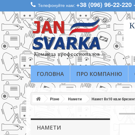
+38 (096) 96-22-220
Телефонуйте нам:
К
ГОЛОВНА
ПРО КОМПАНІЮ
Різне
Намети
Намет 8х10 кв.м брезе
НАМЕТИ