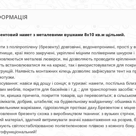
ФОРМАЦІЯ
ентовий намет з металевими вушками 8х10 кв.м щільний.
ти з поліпропілену (брезенту) довговічні, водонепроникні, прості у
тнище, краї якого закручені, укріплені міцним полімерним шнуром і 
новлюються металеві люверси, які дозволяють проводити кріплення
ть встановлюватися як на каркас, так і використовуватися для покри
трукцій. Наявність монтажних кілець дозволяє зафіксувати тент на 
мотузки.
сування: навіси від дощу і сонця; в туризмі: намети, постільна біли
их меблів, покриття для басейнів і т.д .; для транспортних засобів:
ти, кришка причепа, покриття товарів, що перевозяться; в сільському
хімікатів, добрив, штабелів; на будівельному майданчику: обшивка 
івельними маркізами, гідроізоляція протікає даху.Брезентом є міцне
товлення брезенту схожа з виробництвом тканини: з вузьких стрічок, 
ий матеріал, здатний витримувати значні навантаження на розрив, б
нують світлостабілізованою поліетиленовою плівкою з кожного боку.
тофункціональний!