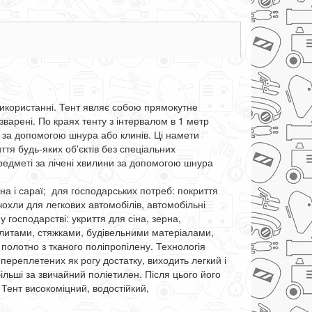
 використанні. Тент являє собою прямокутне
зварені. По краях тенту з інтервалом в 1 метр
 за допомогою шнура або клинів. Ці намети
ття будь-яких об'єктів без спеціальних
предметі за лічені хвилини за допомогою шнура
зна і сараї; для господарських потреб: покриття
 чохли для легкових автомобілів, автомобільні
 господарстві: укриття для сіна, зерна,
плитами, стяжками, будівельними матеріалами,
 полотно з тканого поліпропілену. Технологія
переплетених як рогу достатку, виходить легкий і
ільші за звичайний поліетилен. Після цього його
 Тент високоміцний, водостійкий,