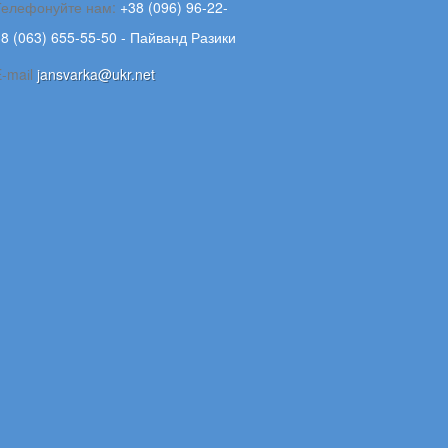
Телефонуйте нам:
+38 (096) 96-22-
8 (063) 655-55-50 - Пайванд Разики
E-maіl
jansvarka@ukr.net