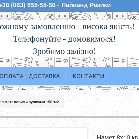
 +38 (063) 655-55-50 - Пайванд Разики
ожному замовленню - висока якiсть!
Телефонуйте - домовимося!
Зробимо залізно!
ОПЛАТА І ДОСТАВКА
КОНТАКТИ
нт з металевими вушками 150гм2
Намет 8х10 кв