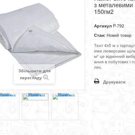
з металевими
150гм2
Артикул
P-792
Стан:
Новий товар
Тент
4
x
5
м
з
тарпау
ими
люверсами
щіл
м²
це
відмінний
вибі
ання
в
побутових
і
г
лях
.
Збільшити для
перегляду
Друкувати