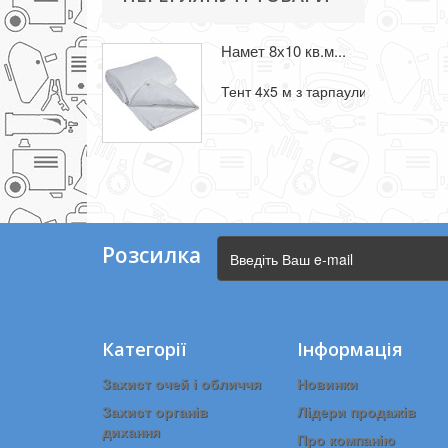
Намет 8х10 кв.м...
Тент 4x5 м з тарпаулина з метале
Розсилка
Категорії
Інформація
Захист очей і обличчя
Новинки
Захист органів
Лідери продажів
дихання
Про компанію