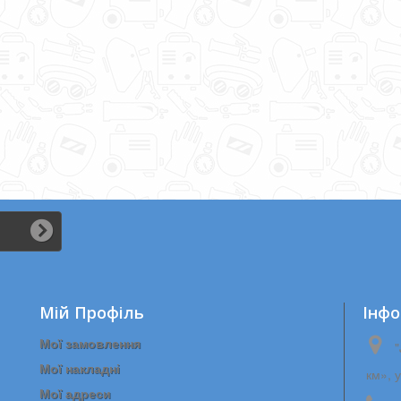
вими...
Мій Профіль
Iнфо
Мої замовлення
"
Мої накладні
км», 
Мої адреси