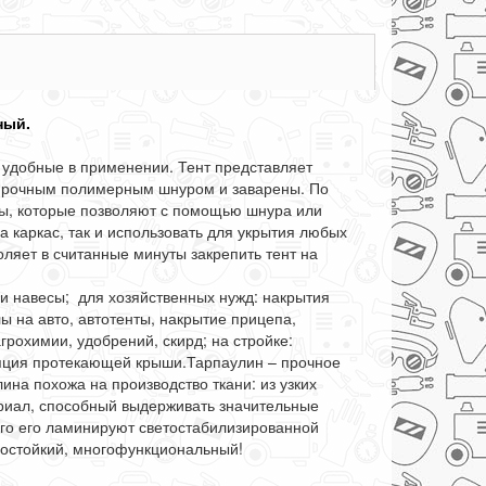
ный.
удобные в применении. Тент представляет
 прочным полимерным шнуром и заварены. По
сы, которые позволяют с помощью шнура или
а каркас, так и использовать для укрытия любых
ляет в считанные минуты закрепить тент на
 и навесы; для хозяйственных нужд: накрытия
лы на авто, автотенты, накрытие прицепа,
агрохимии, удобрений, скирд; на стройке:
ляция протекающей крыши.Тарпаулин – прочное
ина похожа на производство ткани: из узких
ериал, способный выдерживать значительные
ого его ламинируют светостабилизированной
достойкий, многофункциональный!