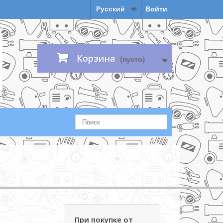
Русский
Войти
Корзина
(пусто)
м
При покупке от