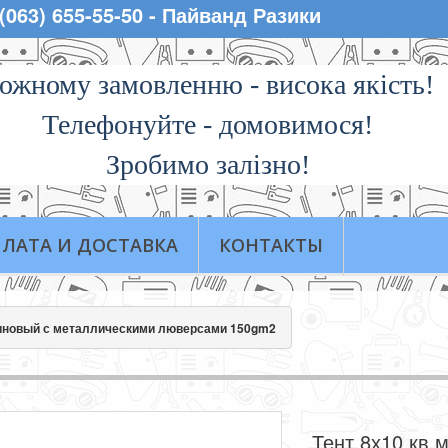
 (063) 655-55-50 - Пайванд Разики
ожному замовленню - висока якiсть!
Телефонуйте - домовимося!
Зробимо залізно!
ЛАТА И ДОСТАВКА
КОНТАКТЫ
линовый с металлическими люверсами 150gm2
Тент 8х10 кв.