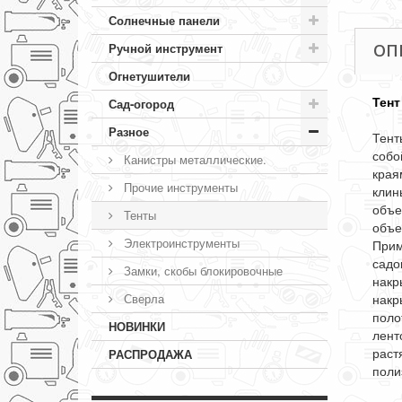
Солнечные панели
ОП
Ручной инструмент
Огнетушители
Тент
Сад-огород
Разное
Тент
собо
Канистры металлические.
края
Прочие инструменты
клин
объе
Тенты
объе
Электроинструменты
Прим
садо
Замки, скобы блокировочные
накр
накр
Сверла
поло
НОВИНКИ
лент
раст
РАСПРОДАЖА
поли