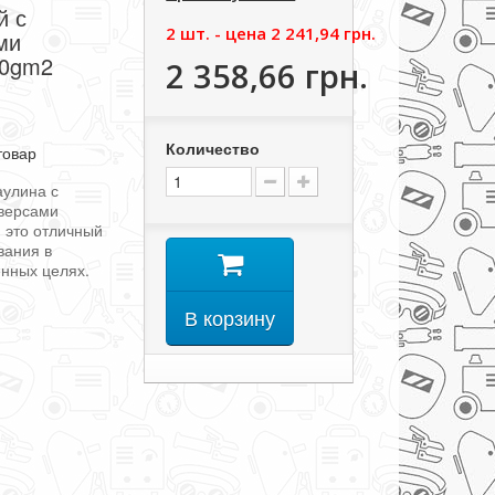
й с
2 шт. - цена
2 241,94 грн.
ми
50gm2
2 358,66 грн.
Количество
товар
аулина с
версами
² это отличный
вания в
енных целях.
В корзину