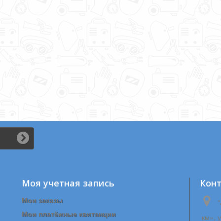
Моя учетная запись
Кон
Мои заказы
"
Мои платёжные квитанции
км», 