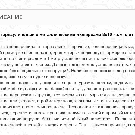
ИСАНИЕ
 тарпаулиновый с металлическими люверсами 8х10 кв.м плот
ы из полипропилена (тарпаулин) ― прочные, водонепроницаемые, 
й прямоугольное полотно, края которых подвернуты, армированы
м тента с интервалом в 1 метр установлены металлические лювер
ьев осуществлять крепеж. Данные тенты можно устанавливать как н
ктов без специальных конструкций. Наличие крепежных колец позво
кте, используя шнур или веревку.
енение: навесы от дождя и солнца; в туризме: палатки, подстилки
вой мебели, накрытия на бассейны и т.д.; для автотранспорта: чех
ытие перевозимых грузов; в сельском хоз-ве: укрытия сена, зерна, 
ытие плит, стяжек, стройматериалов, кровельные тенты, гидроизо
тно из плетеного полипропилена. Технология изготовления тарпаул
очек, переплетенных как рогожка, получают легкий и прочный мат
ягивающие нагрузки, большие, чем обычный полиэтилен. После эт
этиленовой пленкой с каждой стороны. Тент ― высокопрочный, во