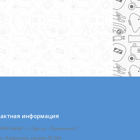
тактная информация
JAN Svarka", г. Одесса, «Промрынок 7
ул. Фабричная, магазин № 594