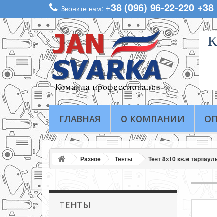
+38 (096) 96-22-220 +38
Звоните нам:
К
ГЛАВНАЯ
О КОМПАНИИ
ОП
Разное
Тенты
Тент 8х10 кв.м тарпау
ТЕНТЫ