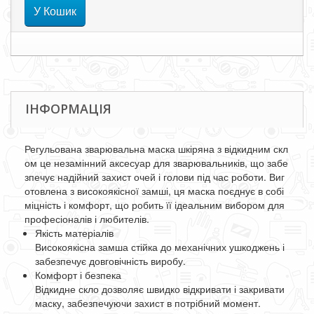
У Кошик
ІНФОРМАЦІЯ
Регульована
зварювальна
маска
шкіряна
з
відкидним
скл
ом
це
незамінний
аксесуар
для
зварювальників
,
що
забе
зпечує
надійний
захист
очей
і
голови
під
час
роботи
.
Виг
отовлена
з
високоякісної
замші
,
ця
маска
поєднує
в
собі
міцність
і
комфорт
,
що
робить
її
ідеальним
вибором
для
професіоналів
і
любителів
.
Якість
матеріалів
Високоякісна
замша
стійка
до
механічних
ушкоджень
і
забезпечує
довговічність
виробу
.
Комфорт
і
безпека
Відкидне
скло
дозволяє
швидко
відкривати
і
закривати
маску
,
забезпечуючи
захист
в
потрібний
момент
.