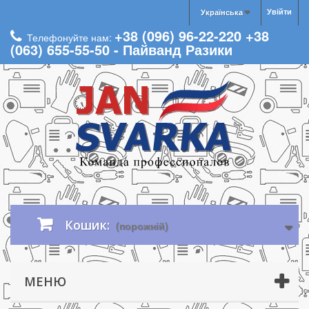
Увійти
Українська
+38 (096) 96-22-220 +38
Телефонуйте нам:
(063) 655-55-50 - Пайванд Разики
Кошик:
(порожній)
МЕНЮ