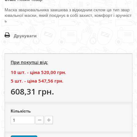
Маска
зварювальника
замшева
з
відкидним
склом
це
тип
звар
ювальної
маски
,
який
поєднує
в
собі
захист
,
комфорт
і
зручніст
ь
Друкувати
При покупці від:
10 шт. - цiна
520,00 грн.
5 шт. - цiна
547,56 грн.
608,31 грн.
Кількість