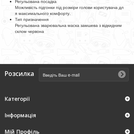
Регульована
посадка
Можливість
підгонки
під
розміри
голови
користувача
дл
я
максимального
комфорту
.
Тип
призначення
Регульована
зварювальна
маска
замшева
з
відкидним
склом
червона
Розсилка
Категорії
Інформація
Мій Профіль