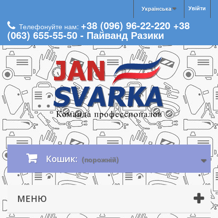
Увійти
Українська
+38 (096) 96-22-220 +38
Телефонуйте нам:
(063) 655-55-50 - Пайванд Разики
Кошик:
(порожній)
МЕНЮ