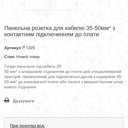
Панельна розетка для кабелю 35-50мм² з
контактним підключенням до плати
Артикул
P-1220
Стан:
Новий товар
Гніздо
панельне
під
кабель
35
-
50
мм²
з
штирьовим
з'єднанням
до
плати
цей
спеціалізований
пристрій
,
призначений
для
підключення
дротів
з
перерізом
35
-
50
мм²
до
електричної
плати
або
панелі
з
використанням
штир
ьового
з'єднання
Друкувати
При покупці від: