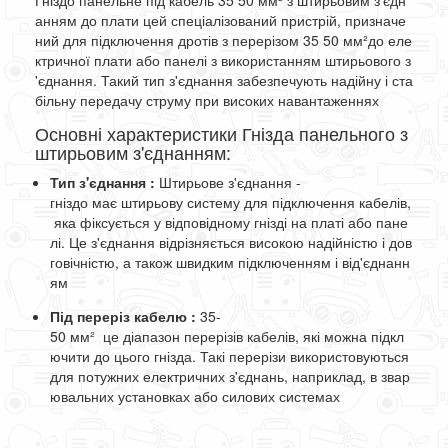
Гніздо
панельне
під
кабель
35
50
мм²
з
штирьовим
з'єдн
анням
до
плати
цей
спеціалізований
пристрій
,
призначе
ний
для
підключення
дротів
з
перерізом
35
50
мм²
до
еле
ктричної
плати
або
панелі
з
використанням
штирьового
з
'єднання
.
Такий
тип
з'єднання
забезпечують
надійну
і
ста
більну
передачу
струму
при
високих
навантаженнях
Основні
характеристики
Гнізда
панельного
з
штирьовим
з'єднанням
:
Тип з'єднання
:
Штирьове
з'єднання
-
гніздо
має
штирьову
систему
для
підключення
кабелів
,
яка
фіксується
у
відповідному
гнізді
на
платі
або
пане
лі
.
Це
з'єднання
відрізняється
високою
надійністю
і
дов
говічністю
,
а
також
швидким
підключенням
і
від'єднанн
ям
Під переріз кабелю
:
35
-
50
мм²
це
діапазон
перерізів
кабелів
,
які
можна
підкл
ючити
до
цього
гнізда
.
Такі
перерізи
використовуються
для
потужних
електричних
з'єднань
,
наприклад
,
в
звар
ювальних
установках
або
силових
системах