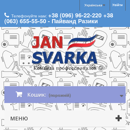
Увійти
Українська
+38 (096) 96-22-220 +38
Телефонуйте нам:
(063) 655-55-50 - Пайванд Разики
Кошик:
(порожній)
МЕНЮ