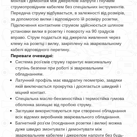
монтаж і демонтаж між джерелом напруги і гнучким
струмопровідним кабелем без спеціальних інструментів.
Передача струму відбувається, в залежності від розмірів,
за допомогою вилки і відповідного їй розміру розетки.
Підключення контактним струмом здійснюється шляхом
установки вилки в розетку і повороту на 90 градусів
вправо. Струм подається від джерела живлення через
клему на розетці і вилку, закріплену на зварювальному
кабелі відповідного перетину.
Переваги очевидні:
Система роз'ємів струму гарантує максимальну
ступінь безпеки при роботі зі зварювальним
обладнанням.
Латунний профіль має квадратну геометрію, завдяки
якій виключається прокрутка і досягається швидкий і
міцний контакт.
Спеціальна масло-бензиностійка і термостійка гумова
оболонка захищає від пробою струму.
Заглушки використовуються при створенні обладнання
всіх відомих виробників зварювального обладнання.
Багнетний роз'єм (поєднання розетки і вилки) можна
дуже швидко змонтувати і демонтувати між
зварювальним кабелем і джерелом напруги без будь-