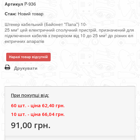
Артикул
P-936
Стан:
Новий товар
Штекер
кабельний
(
Байонет
"Папа"
) 10
-
25
мм²
цей
електричний
сполучний
пристрій
,
призначений
для
підключення
кабелів
з
перерізом
від
10
до
25
мм²
до
різних
ел
ектричних
апаратів
Наразі товар відсутній
Друкувати
При покупці від:
60 шт. - цiна
62,40 грн.
10 шт. - цiна
66,04 грн.
91,00 грн.