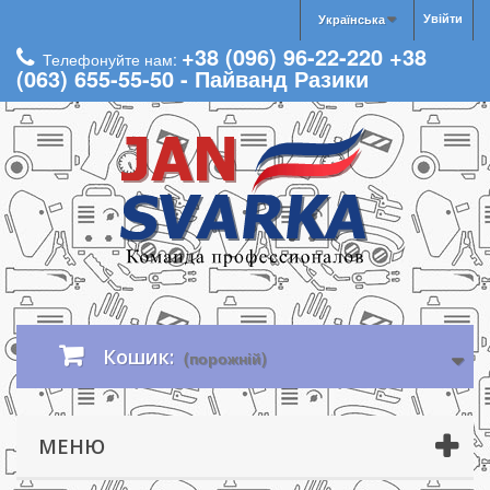
Увійти
Українська
+38 (096) 96-22-220 +38
Телефонуйте нам:
(063) 655-55-50 - Пайванд Разики
Кошик:
(порожній)
МЕНЮ