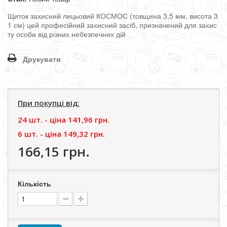
Щиток
захисний
лицьовий
КОСМОС
(
товщина
3,5
мм
,
висота
3
1
см
)
цей
професійний
захисний
засіб
,
призначений
для
захис
ту
особи
від
різних
небезпечних
дій
Друкувати
При покупці від:
24 шт. - цiна
141,96 грн.
6 шт. - цiна
149,32 грн.
166,15 грн.
Кількість