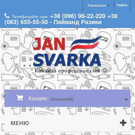
Увійти
Українська
+38 (096) 96-22-220 +38
Телефонуйте нам:
(063) 655-55-50 - Пайванд Разики
Кошик:
(порожній)
МЕНЮ