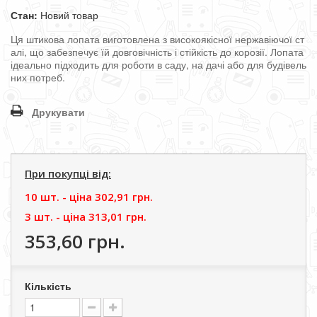
Стан:
Новий товар
Ця
штикова
лопата
виготовлена
з
високоякісної
нержавіючої
ст
алі
,
що
забезпечує
їй
довговічність
і
стійкість
до
корозії
.
Лопата
ідеально
підходить
для
роботи
в
саду
,
на
дачі
або
для
будівель
них
потреб
.
Друкувати
При покупці від:
10 шт. - цiна
302,91 грн.
3 шт. - цiна
313,01 грн.
353,60 грн.
Кількість