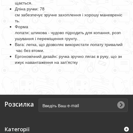
щається
.
Дліна ручки:
78
см
забезпечує
зручне
захоплення
і
хорошу
маневреніс
ть
.
Форма
лопати:
штикова
-
чудово
підходить
для
копання
,
розп
ушування
і
переміщення
грунту
.
Вага:
легка
,
що
дозволяє
використати
лопату
тривалий
час
без
втоми
.
Ергономічний
дизайн
:
ручка
зручно
лягає
в
руку
,
що
зн
ижує
навантаження
на
зап'ястку
Розсилка
Категорії