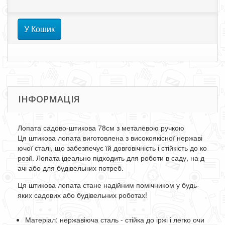
У Кошик
ІНФОРМАЦІЯ
Лопата садово-штикова 78см з металевою ручкою
Ця
штикова
лопата
виготовлена
з
високоякісної
нержаві
ючої
сталі
,
що
забезпечує
їй
довговічність
і
стійкість
до
ко
розії
.
Лопата
ідеально
підходить
для
роботи
в
саду
,
на
д
ачі
або
для
будівельних
потреб
.
Ця
штикова
лопата
стане
надійним
помічником
у
будь-
яких
садових
або
будівельних
роботах
!
Матеріал
:
нержавіюча
сталь
-
стійка
до
іржі
і
легко
очи