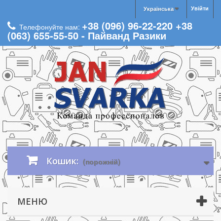
Увійти
Українська
+38 (096) 96-22-220 +38
Телефонуйте нам:
(063) 655-55-50 - Пайванд Разики
Кошик:
(порожній)
МЕНЮ