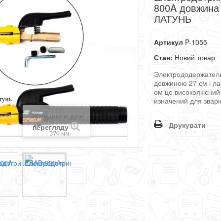
800A довжина 
ЛАТУНЬ
Артикул
P-1055
Стан:
Новий товар
Электрододержател
довжиною
27
см
і
ла
ом
це
високоякісний
изначений
для
звар
Збільшити для
Друкувати
перегляду