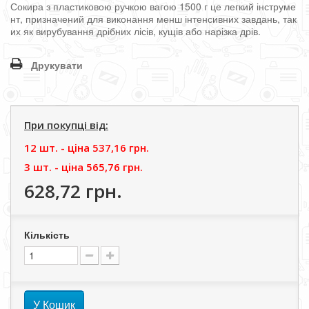
Сокира
з
пластиковою
ручкою
вагою
1500
г
це
легкий
інструме
нт
,
призначений
для
виконання
менш
інтенсивних
завдань
,
так
их
як
вирубування
дрібних
лісів
,
кущів
або
нарізка
дрів
.
Друкувати
При покупці від:
12 шт. - цiна
537,16 грн.
3 шт. - цiна
565,76 грн.
628,72 грн.
Кількість
У Кошик