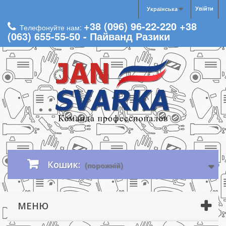
Увійти
Українська
+38 (096) 96-22-220 +38
Телефонуйте нам:
(063) 655-55-50 - Пайванд Разики
Кошик:
(порожній)
МЕНЮ