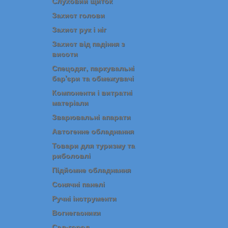
Слуховий щиток
Захист голови
Захист рук і ніг
Захист від падіння з
висоти
Спецодяг, паркувальні
бар'єри та обмежувачі
Компоненти і витратні
матеріали
Зварювальні апарати
Автогенне обладнання
Товари для туризму та
риболовлі
Підйомне обладнання
Сонячні панелі
Ручні інструменти
Вогнегасники
Сад-город