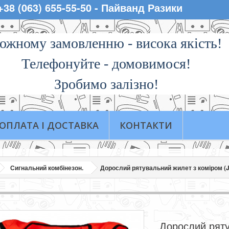
 +38 (063) 655-55-50 - Пайванд Разики
ожному замовленню - висока якiсть!
Телефонуйте - домовимося!
Зробимо залізно!
ОПЛАТА І ДОСТАВКА
КОНТАКТИ
Сигнальний комбінезон.
Дорослий рятувальний жилет з коміром (
Дорослий рят