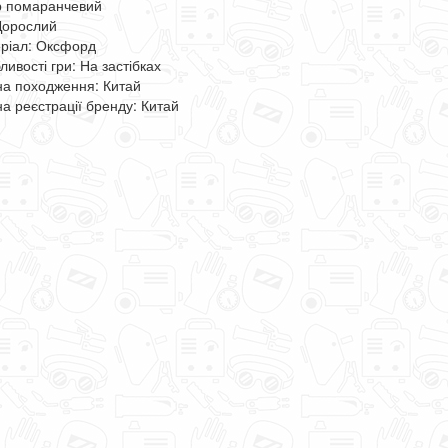
р помаранчевий
 Дорослий
ріал: Оксфорд
ивості гри: На застібках
на походження: Китай
на реєстрації бренду: Китай