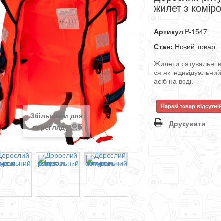
жилет з комір
Артикул
P-1547
Стан:
Новий товар
Жилети
рятувальні
ся
як
індивідуальни
асіб
на
воді
.
Наразі товар відсутні
Збільшити для
Друкувати
перегляду