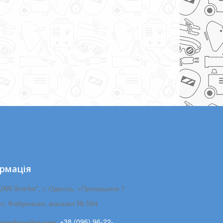
рмація
JAN Svarka", г. Одесса, «Промрынок 7
ул. Фабричная, магазин № 594
Телефонуйте нам:
+38 (096) 96-22-