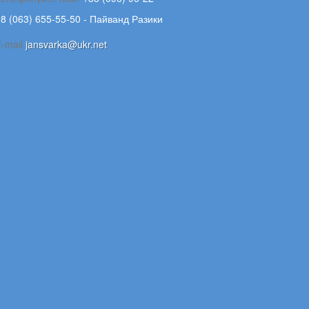
8 (063) 655-55-50 - Пайванд Разики
E-maіl
jansvarka@ukr.net