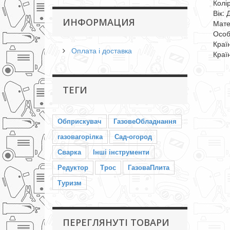
Колі
Вік:
ИНФОРМАЦИЯ
Мате
Особл
Краї
Оплата і доставка
Краї
ТЕГИ
Обприскувач
ГазовеОбладнання
газовагорілка
Сад-огород
Сварка
Інші інструменти
Редуктор
Трос
ГазоваПлита
Туризм
ПЕРЕГЛЯНУТІ ТОВАРИ