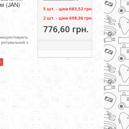
ом (JAN)
5 шт. - цiна
663,52 грн.
2 шт. - цiна
698,36 грн.
776,60 грн.
використовують
й
рятувальний
з
й