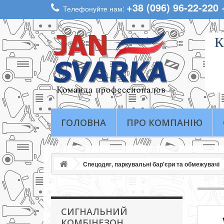
+38 (096) 96-22-220
Телефонуйте нам:
К
ГОЛОВНА
ПРО КОМПАНІЮ
Спецодяг, паркувальні бар'єри та обмежувачі
СИГНАЛЬНИЙ
КОМБІНЕЗОН.