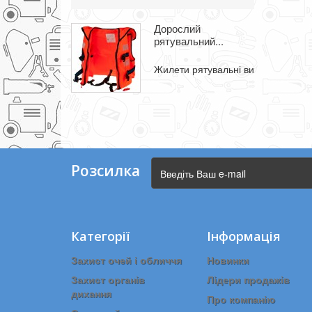
Дорослий
рятувальний...
Жилети рятувальні використовують
Розсилка
Категорії
Інформація
Захист очей і обличчя
Новинки
Захист органів
Лідери продажів
дихання
Про компанію