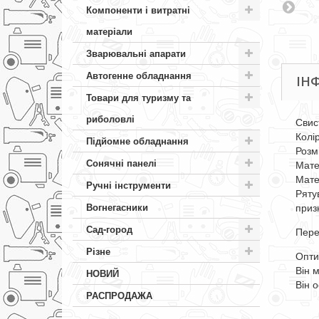
Компоненти і витратні
матеріали
Зварювальні апарати
Автогенне обладнання
ІН
Товари для туризму та
риболовлі
Свист
Колі
Підйомне обладнання
Розм
Сонячні панелі
Мате
Мате
Ручні інструменти
Ряту
приз
Вогнегасники
Сад-город
Пере
Різне
Опти
Він 
НОВИЙ
Він 
РАСПРОДАЖА