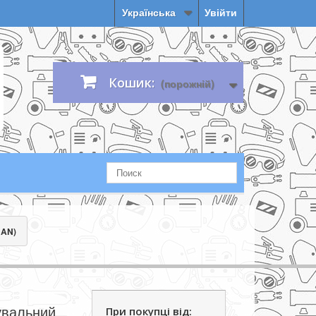
Українська
Увійти
Кошик:
(порожній)
JAN)
увальний
При покупці від: