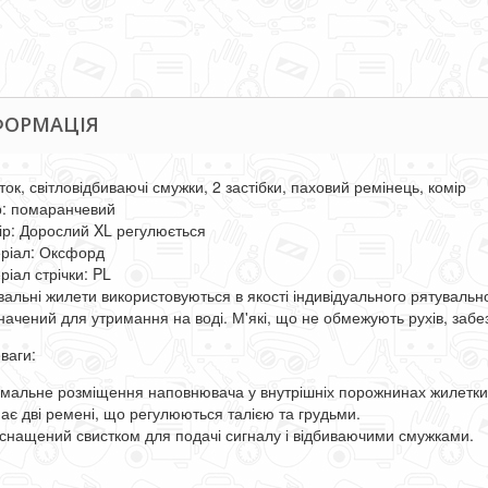
ФОРМАЦІЯ
ок, світловідбиваючі смужки, 2 застібки, паховий ремінець, комір
р: помаранчевий
ір: Дорослий XL регулюється
ріал: Оксфорд
ріал стрічки: PL
вальні жилети використовуються в якості індивідуального рятувальн
начений для утримання на воді. М'які, що не обмежують рухів, забезп
ваги:
мальне розміщення наповнювача у внутрішніх порожнинах жилетки 
має дві ремені, що регулюються талією та грудьми.
оснащений свистком для подачі сигналу і відбиваючими смужками.