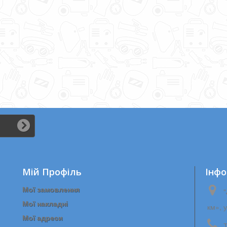
ся як...
Мій Профіль
Iнфо
Мої замовлення
"
Мої накладні
км», 
Мої адреси