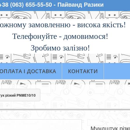
 +38 (063) 655-55-50 - Пайванд Разики
ожному замовленню - висока якiсть!
Телефонуйте - домовимося!
Зробимо залізно!
ОПЛАТА І ДОСТАВКА
КОНТАКТИ
ук різкий PNME10/10
Мундштук різк