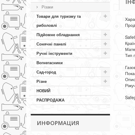
ІН
Різаки
Товари для туризму та
Хара
Про
риболовлі
Підйомне обладнання
Safe
Краї
Сонячні панелі
Мате
Ручні інструменти
Тип 
Вогнегасники
Газов
Сад-город
Пока
Опи
Різне
Ріжу
НОВИЙ
Safe
РАСПРОДАЖА
ИНФОРМАЦИЯ