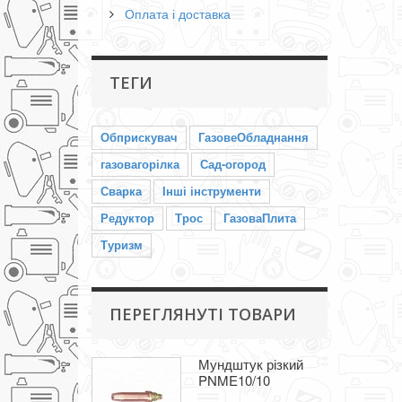
Оплата і доставка
ТЕГИ
Обприскувач
ГазовеОбладнання
газовагорілка
Сад-огород
Сварка
Інші інструменти
Редуктор
Трос
ГазоваПлита
Туризм
ПЕРЕГЛЯНУТІ ТОВАРИ
Мундштук різкий
PNME10/10