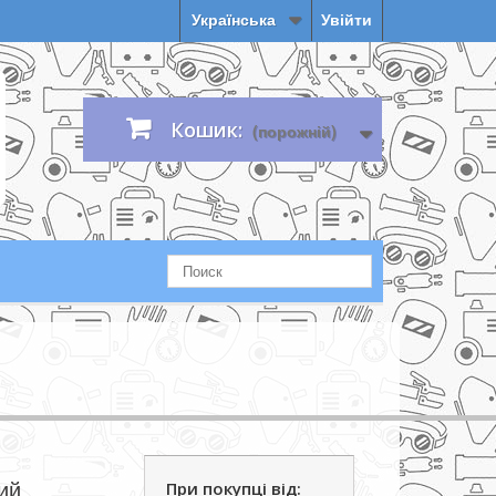
Українська
Увійти
Кошик:
(порожній)
ий
При покупці від: