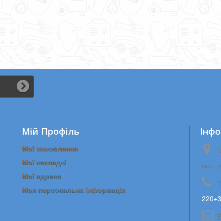
Мій Профіль
Iнфо
Мої замовлення
"
Мої накладні
км», 
Мої адреси
Моя персональна інформація
220+3