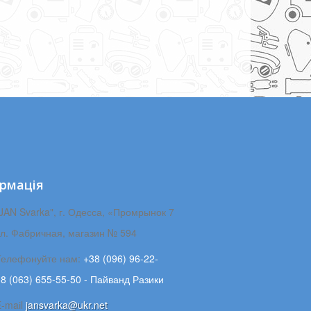
рмація
JAN Svarka", г. Одесса, «Промрынок 7
ул. Фабричная, магазин № 594
Телефонуйте нам:
+38 (096) 96-22-
8 (063) 655-55-50 - Пайванд Разики
E-maіl
jansvarka@ukr.net