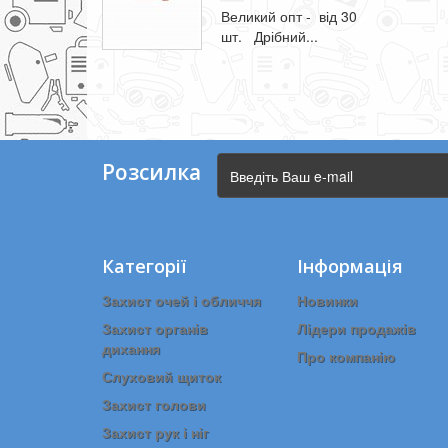
Великий опт - від 30
шт. Дрібний...
Розсилка
Категорії
Інформація
Захист очей і обличчя
Новинки
Захист органів
Лідери продажів
дихання
Про компанію
Слуховий щиток
Захист голови
Захист рук і ніг