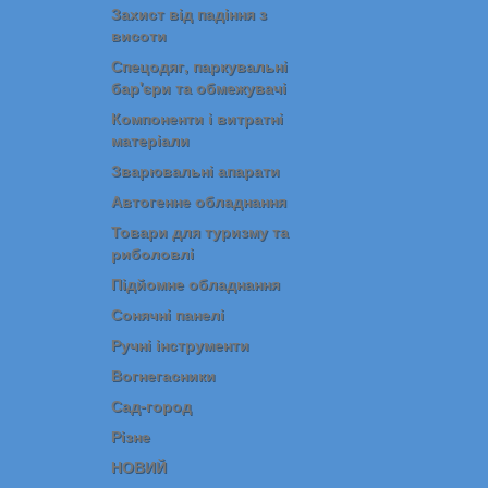
Захист від падіння з
висоти
Спецодяг, паркувальні
бар'єри та обмежувачі
Компоненти і витратні
матеріали
Зварювальні апарати
Автогенне обладнання
Товари для туризму та
риболовлі
Підйомне обладнання
Сонячні панелі
Ручні інструменти
Вогнегасники
Сад-город
Різне
НОВИЙ