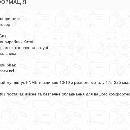
ФОРМАЦІЯ
ктеристики
дюсер
Gas
на-виробник Китай
ріал виготовлення латуні
пальника
ий різак
зати всі
с
чий мундштук PNME товщиною 10/10 з різаного металу 175-225 мм.
gas постачає якісне та безпечне обладнання для вашого комфортно