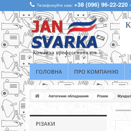
+38 (096) 96-22-220
Телефонуйте нам:
К
ГОЛОВНА
ПРО КОМПАНІЮ
Автогенне обладнання
Різаки
Мундшт
РІЗАКИ