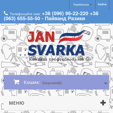
Увійти
Українська
+38 (096) 96-22-220 +38
Телефонуйте нам:
(063) 655-55-50 - Пайванд Разики
Кошик:
(порожній)
МЕНЮ