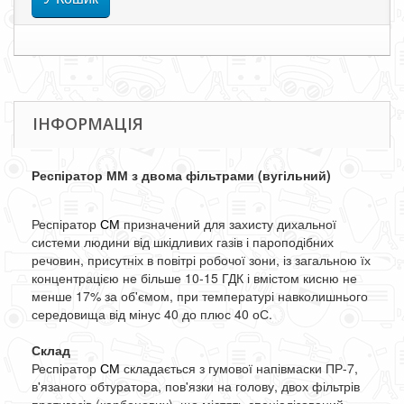
ІНФОРМАЦІЯ
Респіратор ММ з двома фільтрами (вугільний)
Респіратор
СМ
призначений для захисту дихальної
системи людини від шкідливих газів і пароподібних
речовин, присутніх в повітрі робочої зони, із загальною їх
концентрацією не більше 10-15 ГДК і вмістом кисню не
менше 17% за об'ємом, при температурі навколишнього
середовища від мінус 40 до плюс 40 оС.
Склад
Респіратор
СМ
складається з гумової напівмаски ПР-7,
в'язаного обтуратора, пов'язки на голову, двох фільтрів