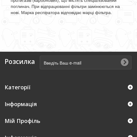
протигазів (карбонових), що містять спеціалізований
поглинач. При відпрацюванні фільтри замінюються на
нові. Марка респіратора відповідає марці фільтра.
Розсилка
Категорії
Інформація
Мій Профіль