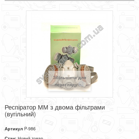
Збільшити для
перегляду
Респіратор ММ з двома фільтрами
(вугільний)
Артикул
P-986
Стан:
Новий товар