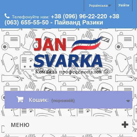
Увійти
Українська
+38 (096) 96-22-220 +38
Телефонуйте нам:
(063) 655-55-50 - Пайванд Разики
Кошик:
(порожній)
МЕНЮ