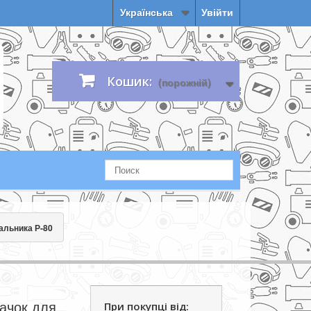
Українська
Увійти
Кошик:
(порожній)
альника Р-80
ачок для
При покупці від: