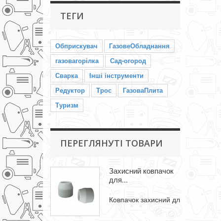
ТЕГИ
Обприскувач
ГазовеОбладнання
газовагорілка
Сад-огород
Сварка
Інші інструменти
Редуктор
Трос
ГазоваПлита
Туризм
ПЕРЕГЛЯНУТІ ТОВАРИ
Захисний ковпачок
для...
Ковпачок захисний для плазмотрон