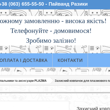
 +38 (063) 655-55-50 - Пайванд Разики
ожному замовленню - висока якiсть!
Телефонуйте - домовимося!
Зробимо залізно!
ОПЛАТА І ДОСТАВКА
КОНТАКТИ
 пальники та аксесуари PLAZMA
Захисний ковпачок для плазмового п
Захисний ковп