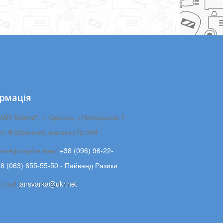
рмація
JAN Svarka", г. Одесса, «Промрынок 7
ул. Фабричная, магазин № 594
Телефонуйте нам:
+38 (096) 96-22-
8 (063) 655-55-50 - Пайванд Разики
E-maіl
jansvarka@ukr.net