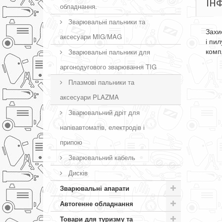
ІН
обладнання.
Зварювальні пальники та
Захи
аксесуари MIG/MAG
і пи
комп
Зварювальні пальники для
аргонодугового зварювання TIG
Плазмові пальники та
аксесуари PLAZMA
Зварювальний дріт для
напівавтоматів, електродів і
припою
Зварювальний кабель
Дисків
Зварювальні апарати
Автогенне обладнання
Товари для туризму та