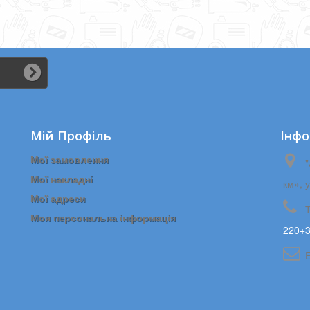
Мій Профіль
Iнфо
Мої замовлення
"
Мої накладні
км», 
Мої адреси
Моя персональна інформація
220+3