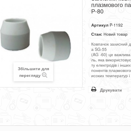
плазмового п
Р-80
Артикул
P-1192
Стан:
Новий товар
Ковпачок
захисний
а
SG
-
55
(
AG
-
60)
це
важлива
ль
,
яка
використовує
ту
електродів
і
інших
Збільшити для
понентів
плазмовог
перегляду
исоких
температур
і
Друкувати