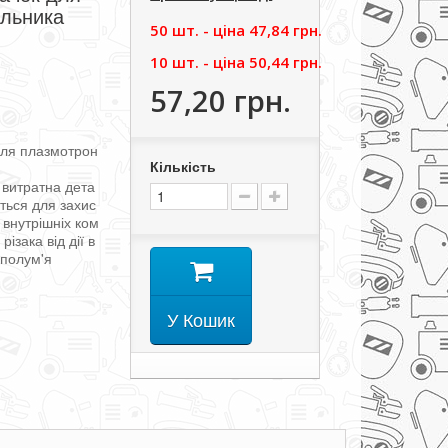
альника
50 шт. - цiна
47,84 грн.
10 шт. - цiна
50,44 грн.
57,20 грн.
для
плазмотрон
Кількість
витратна
дета
ться
для
захис
внутрішніх
ком
о
різака
від
дії
в
полум'я
У Кошик