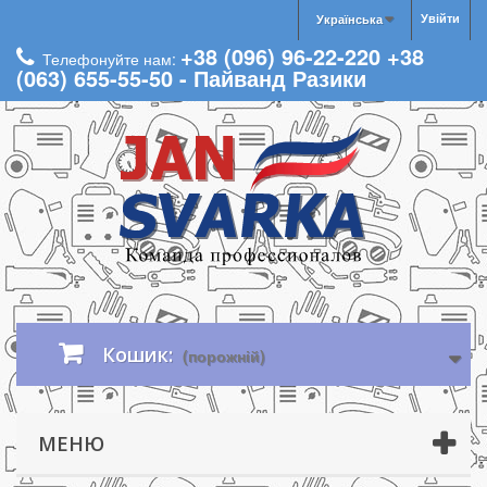
Увійти
Українська
+38 (096) 96-22-220 +38
Телефонуйте нам:
(063) 655-55-50 - Пайванд Разики
Кошик:
(порожній)
МЕНЮ