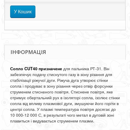
У Кошик
ІНФОРМАЦІЯ
Сопло CUT40 призначене
для пальника РТ-31. Він
забезпечує подачу стиснутого газу в зону різання для
стабілізації ріжучої дуги. Ріжуча дуга утворює стінки
сопла і продуває в зону різання через отвір форсунки
струменем стисненого повітря. Стиснене повітря, яке
отримує обертальний рух в ізоляторі сопла, ізолює стінки
сопла від впливу плазмової дуги, змушуючи його горіти в
центрі сопла. У плазмі температура повітря досягає до
10 000-12 000 С, в результаті чого метал в дуговій зоні
плавиться і видувається струменем плазми.