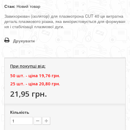
Стан:
Новий товар
Завихорювач
(
ізолятор
)
для
плазмотрона
CUT
40
це
витратна
деталь
плазмового
різака
,
яка
використовується
для
формуван
ня
і
стабілізації
плазмової
дуги
.
Друкувати
При покупці від:
50 шт. - цiна
19,76 грн.
25 шт. - цiна
20,80 грн.
21,95 грн.
Кількість