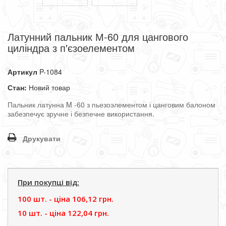
Латунний пальник М-60 для цангового
циліндра з п'єзоелементом
Артикул
P-1084
Стан:
Новий товар
Пальник
латунна
M
-
60
з
пьезоэлементом
і
цанговим
балоном
забезпечує
зручне
і
безпечне
використання
.
Друкувати
При покупці від:
100 шт. - цiна
106,12 грн.
10 шт. - цiна
122,04 грн.