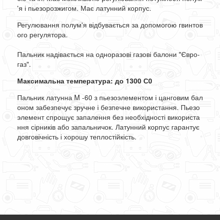
'я
і
пьезорозжигом
.
Має
латунний
корпус
.
Регулювання
полум'я
відбувається
за
допомогою
гвинтов
ого
регулятора
.
Пальник
надівається
на
одноразові
газові
балони
"Євро-
газ"
.
Максимальна температура: до 1300 С0
Пальник
латунна
M
-
60
з
пьезоэлементом
і
цанговим
бал
оном
забезпечує
зручне
і
безпечне
використання
.
Пьезо
элемент
спрощує
запалення
без
необхідності
використа
ння
сірників
або
запальничок
.
Латунний
корпус
гарантує
довговічність
і
хорошу
теплостійкість
.