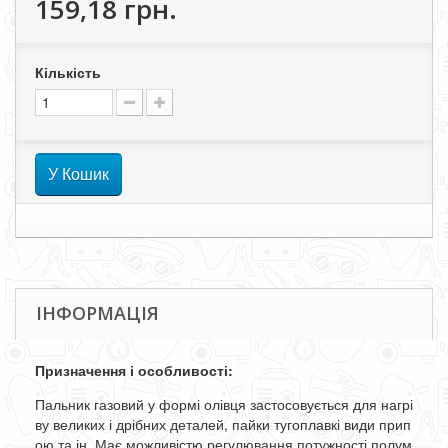
159,18 грн.
Кількість
У Кошик
ІНФОРМАЦІЯ
Призначення
і
особливості
:
Пальник
газовий
у
формі
олівця
застосовується
для
нагрі
ву
великих
і
дрібних
деталей
,
пайки
тугоплавкі
види
прип
ою
та
ін
.
Має
можливістю
регулювання
потужності
полум