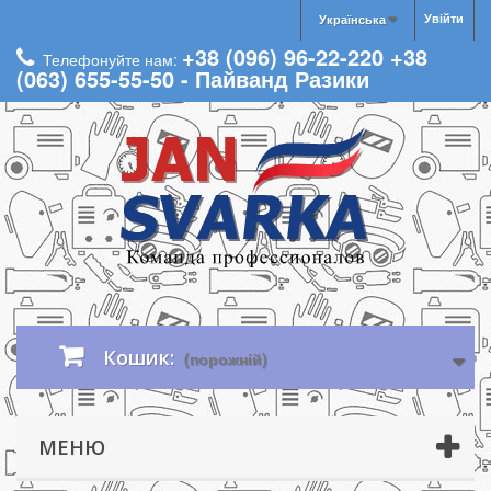
Увійти
Українська
+38 (096) 96-22-220 +38
Телефонуйте нам:
(063) 655-55-50 - Пайванд Разики
Кошик:
(порожній)
МЕНЮ