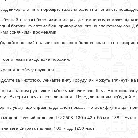
еред використанням перевірте газовий балон на наявність пошкодже
е зберігайте газові балончики в місцях, де температура може підняти
едині багажника автомобіля, припаркованого на спекотному сонці, 
ими сонячними променями.
ід'єднайте газовий пальник від газового балона, коли він не викорис
і.
е горіти, навіть якщо вона порожня.
ирання та обслуговування:
лідкуйте за чистотою, уникайте пилу і бруду, які можуть вплинути на
итерти вологим рушником і м'яким миючим засобом. Не можна занур
ну. Витерти насухо після чищення. Перед чищенням від'єднайте п
верніть увагу, що справних деталей немає. Не модифікуйте цей при
а моделі: Газовий пальник:
TQ-2508
: 130 x 42 x 55 мм: 188 г: Бутан
льна вага Витрата палива: 106 г/год,
1250
ккал