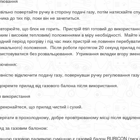
лювання
овільно повертайте ручку в сторону подачі газу, потім натискайте
ника до тих пір, поки він не зачепиться.
овторюйте, що блок не горить. Пристрій esn готовий до використан
ьким і високим тепловим) положеннями в міру необхідності. Майте на
ндний період прогріву і під час яких пристрій не повинен перебувати
тикального) положення. Після роботи протягом 20 секунд прилад п
ристовуватися без розвальцювання. Утримання вкладки вгору змен
лючення:
овністю відключити подачу газу, повернувши ручку регулювання газ
ідокремте прилад від газового балона після використання.
я використання
ереконайтеся, що прилад чистий і сухий.
берігати в прохолодному, добре провітрюваному місці після відділе
яд за газовим балоном:
ращою газовою паливною сумішшю є газовий балон RUBICON (тиск 