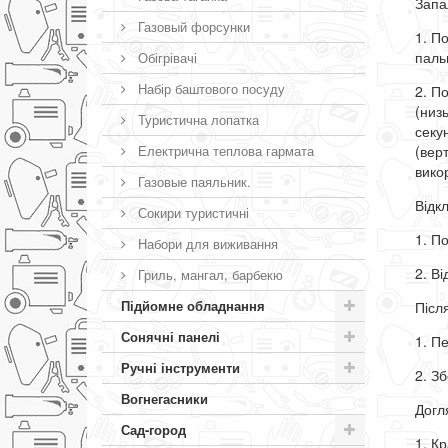
Запа
Газовый форсунки
1. П
паль
Обігрівачі
Набір баштового посуду
2. П
(низ
Туристична лопатка
секу
(вер
Електрична теплова гармата
вико
Газовые паяльник.
Відк
Сокири туристичні
1. П
Набори для виживання
2. В
Гриль, мангал, барбекю
Підйомне обладнання
Післ
Сонячні панелі
1. П
Ручні інструменти
2. З
Вогнегасники
Догл
Сад-город
1. К