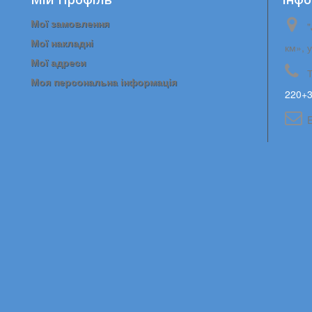
Мої замовлення
"
Мої накладні
км», 
Мої адреси
Моя персональна інформація
220+3