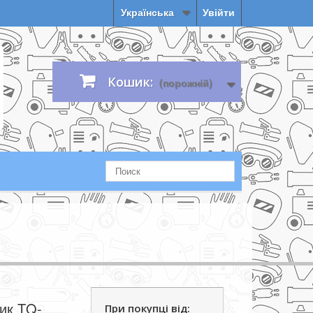
Українська
Увійти
Кошик:
(порожній)
ик TQ-
При покупці від: