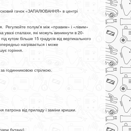
 спусковий гачок «ЗАПАЛЮВАННЯ» в центрі
ня. Регулюйте полум'я між «правим» і «лівим»
 увазі спалахи, які можуть виникнути в 20-
 під кутом більше 15 градусів від вертикального
опередньо нагрівається і може
шує горіння.
у за годинниковою стрілкою.
ння патрона від приладу і заміни кришки.
пари бутану).