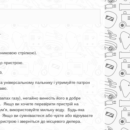
.
инниковою стрілкою).
 до пристрою.
ей.
на універсальному пальнику і утримуйте патрон
раво.
запах газу), негайно винесіть його в добре
и. Якщо ви хочете перевірити пристрій на
лум'я, використовуйте мильну воду. Будь-яка
. Якщо ви сумніваєтеся або чуєте або відчуваєте
пристрою і зверніться до місцевого дилера.