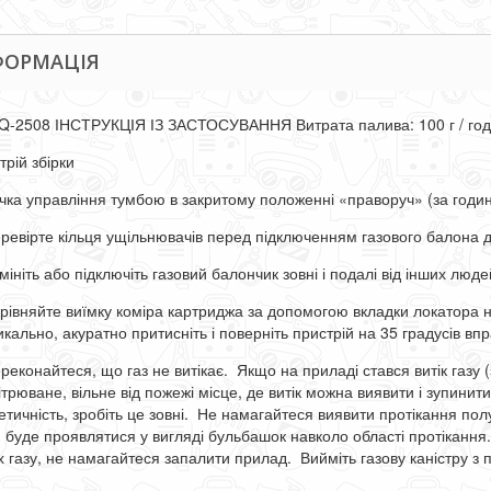
ФОРМАЦІЯ
Q-2508
ІНСТРУКЦІЯ ІЗ ЗАСТОСУВАННЯ Витрата палива: 100 г / год
трій збірки
учка управління тумбою в закритому положенні «праворуч» (за год
еревірте кільця ущільнювачів перед підключенням газового балона
мініть або підключіть газовий балончик зовні і подалі від інших люд
ирівняйте виїмку коміра картриджа за допомогою вкладки локатора 
икально, акуратно притисніть і поверніть пристрій на 35 градусів вп
реконайтеся, що газ не витікає. Якщо на приладі стався витік газу (
ітрюване, вільне від пожежі місце, де витік можна виявити і зупинит
етичність, зробіть це зовні. Не намагайтеся виявити протікання по
и буде проявлятися у вигляді бульбашок навколо області протікання
х газу, не намагайтеся запалити прилад. Вийміть газову каністру з 