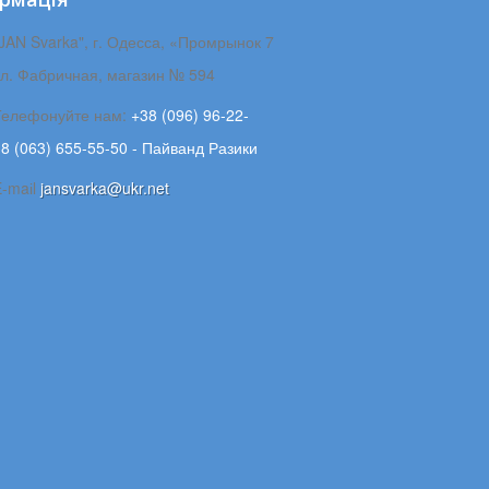
JAN Svarka", г. Одесса, «Промрынок 7
ул. Фабричная, магазин № 594
Телефонуйте нам:
+38 (096) 96-22-
8 (063) 655-55-50 - Пайванд Разики
E-maіl
jansvarka@ukr.net