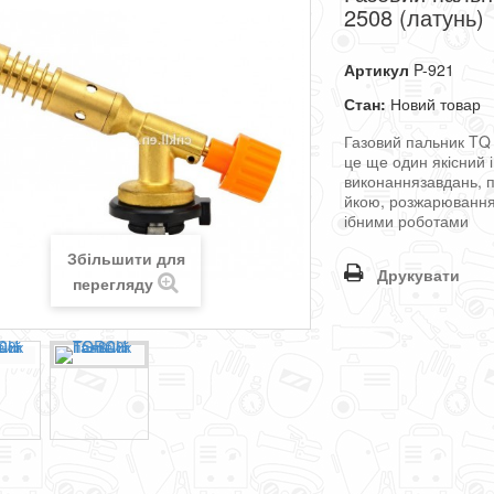
2508 (латунь)
Артикул
P-921
Стан:
Новий товар
Газовий
пальник
TQ
це
ще
один
якісний
виконання
завдань
,
йкою
,
розжарюванн
ібними
роботами
Збільшити для
Друкувати
перегляду