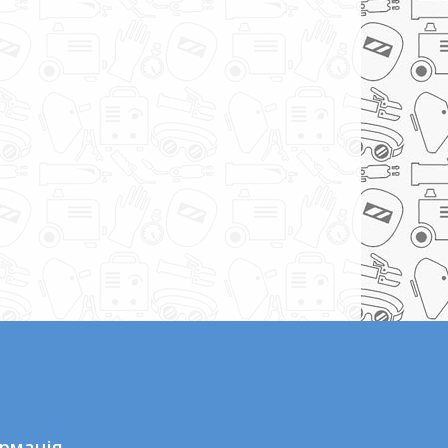
рмація