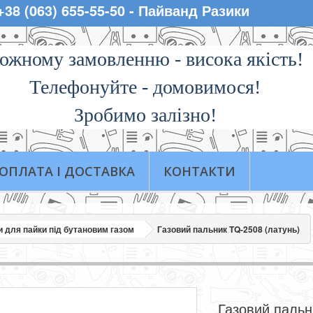
 +38 (063) 655-55-50 - Пайванд Разики
ожному замовленню - висока якiсть!
Телефонуйте - домовимося!
Зробимо залізно!
ОПЛАТА І ДОСТАВКА
КОНТАКТИ
 для пайки під бутановим газом
Газовий пальник TQ-2508 (латунь)
Газовий пальн