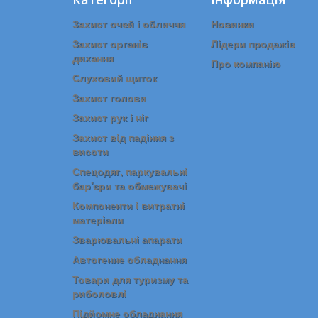
Захист очей і обличчя
Новинки
Захист органів
Лідери продажів
дихання
Про компанію
Слуховий щиток
Захист голови
Захист рук і ніг
Захист від падіння з
висоти
Спецодяг, паркувальні
бар'єри та обмежувачі
Компоненти і витратні
матеріали
Зварювальні апарати
Автогенне обладнання
Товари для туризму та
риболовлі
Підйомне обладнання