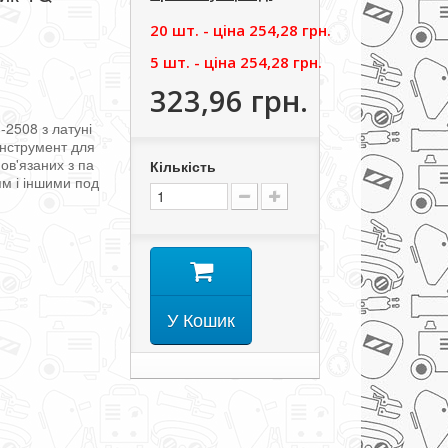
20 шт. - цiна
254,28 грн.
5 шт. - цiна
254,28 грн.
323,96 грн.
-
2508
з
латуні
інструмент
для
пов'язаних
з
па
Кількість
ям
і
іншими
под
У Кошик