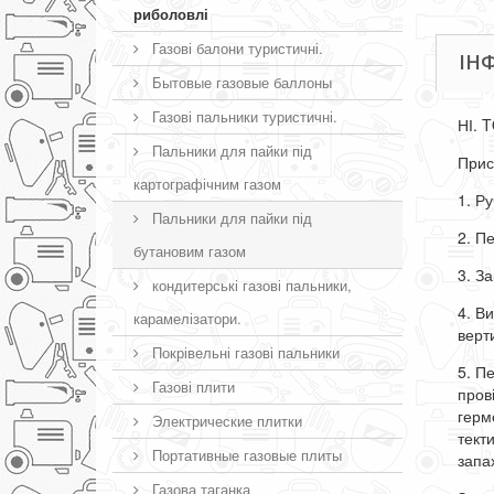
риболовлі
Газові балони туристичні.
ІН
Бытовые газовые баллоны
Газові пальники туристичні.
НІ.
T
Пальники для пайки під
Прис
картографічним газом
1. Р
Пальники для пайки під
2. П
бутановим газом
3. За
кондитерські газові пальники,
4. В
карамелізатори.
верт
Покрівельні газові пальники
5. Пе
Газові плити
пров
герм
Электрические плитки
тект
Портативные газовые плиты
запа
Газова таганка