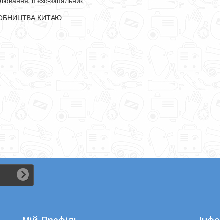
лювання: п'єзо-запальник
ОБНИЦТВА КИТАЮ
це...
Мій Профіль
Iнфо