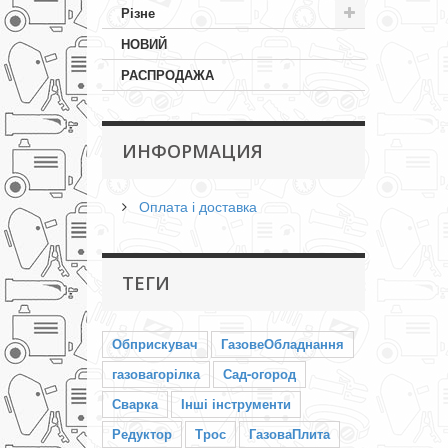
Різне
НОВИЙ
РАСПРОДАЖА
ИНФОРМАЦИЯ
Оплата і доставка
ТЕГИ
Обприскувач
ГазовеОбладнання
газовагорілка
Сад-огород
Сварка
Інші інструменти
Редуктор
Трос
ГазоваПлита