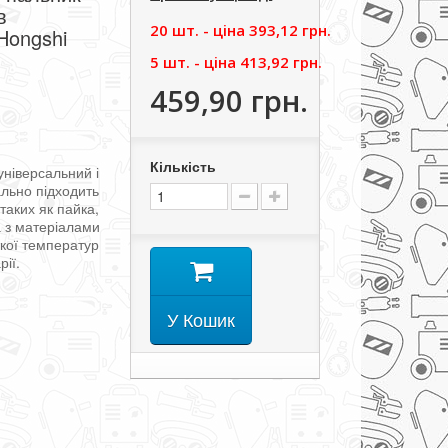
в
20 шт. - цiна
393,12 грн.
Hongshi
5 шт. - цiна
413,92 грн.
459,90 грн.
Кількість
універсальний
і
ально
підходить
,
таких
як
пайка
,
а
з
матеріалами
кої
температур
рії
.
У Кошик