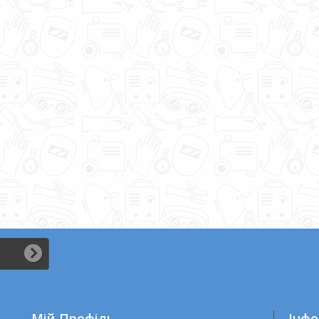
..
Мій Профіль
Iнфо