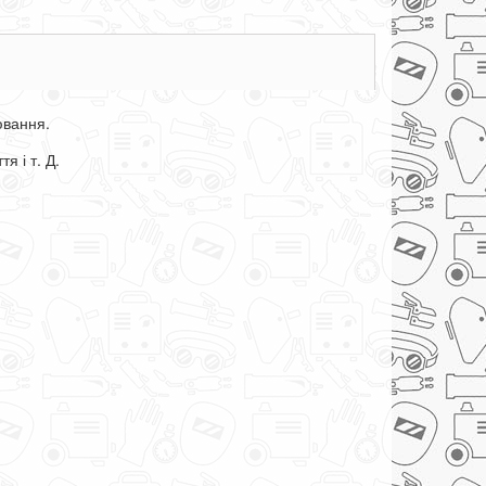
ювання.
я і т. Д.