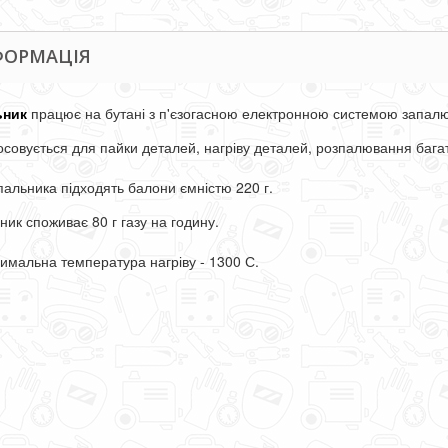
ФОРМАЦІЯ
ьник
працює на бутані з п'єзогасною електронною системою запал
осовується для пайки деталей, нагріву деталей, розпалювання багатт
пальника підходять балони ємністю 220 г.
ник споживає 80 г газу на годину.
имальна температура нагріву - 1300 С.