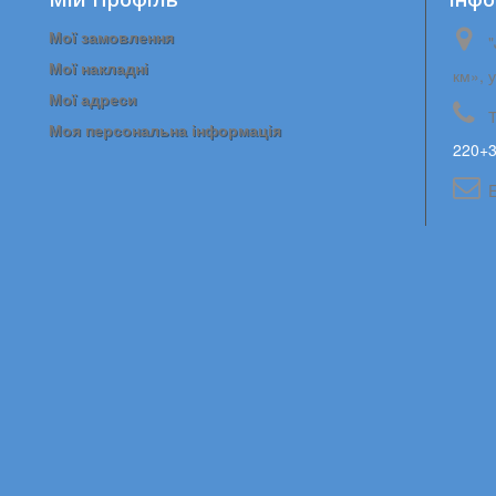
Мої замовлення
"
Мої накладні
км», 
Мої адреси
Моя персональна інформація
220+3