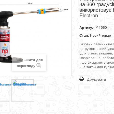
на 360 градусі
використовує 
Electron
Артикул
P-1560
Стан:
Новий товар
Газовий
пальник
це
нструмент
,
який
іде
для
різних
завдань
зварювання
,
робот
Збільшити для
,
що
вимагають
висо
перегляду
и
,
а
також
для
куліна
Друкувати