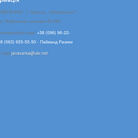
JAN Svarka", г. Одесса, «Промрынок 7
ул. Фабричная, магазин № 594
Телефонуйте нам:
+38 (096) 96-22-
8 (063) 655-55-50 - Пайванд Разики
E-maіl
jansvarka@ukr.net