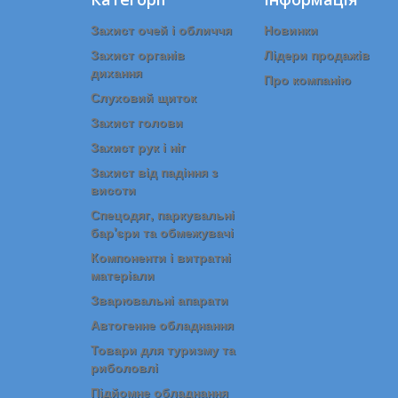
Захист очей і обличчя
Новинки
Захист органів
Лідери продажів
дихання
Про компанію
Слуховий щиток
Захист голови
Захист рук і ніг
Захист від падіння з
висоти
Спецодяг, паркувальні
бар'єри та обмежувачі
Компоненти і витратні
матеріали
Зварювальні апарати
Автогенне обладнання
Товари для туризму та
риболовлі
Підйомне обладнання