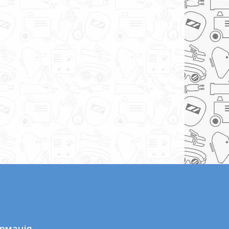
рмація