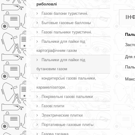
риболовлі
Газові балони туристичні.
ІН
Бытовые газовые баллоны
Газові пальники туристичні.
Пал
Пальники для пайки під
Заст
картографічним газом
Для 
Пальники для пайки під
Паль
бутановим газом
кондитерські газові пальники,
Макс
карамелізатори.
Покрівельні газові пальники
Газові плити
Электрические плитки
Портативные газовые плиты
Газова таганка