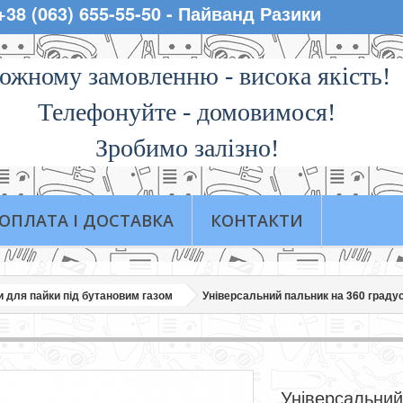
 +38 (063) 655-55-50 - Пайванд Разики
ожному замовленню - висока якiсть!
Телефонуйте - домовимося!
Зробимо залізно!
ОПЛАТА І ДОСТАВКА
КОНТАКТИ
 для пайки під бутановим газом
Універсальний пальник на 360 градус
Універсальний