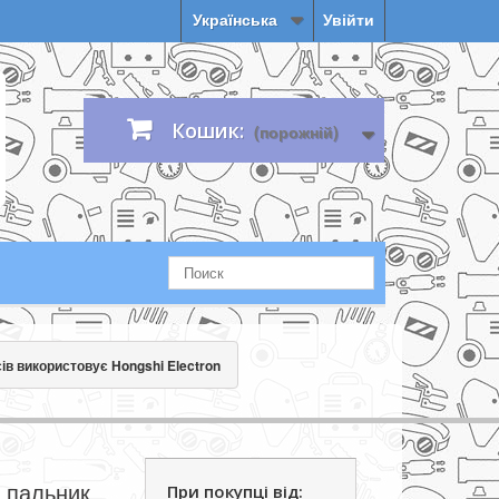
Українська
Увійти
Кошик:
(порожній)
ів використовує Hongshi Electron
 пальник
При покупці від: