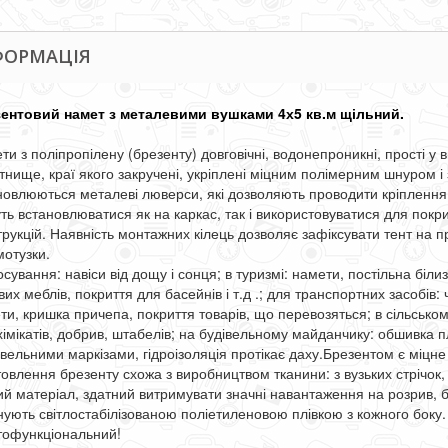
ФОРМАЦІЯ
ентовий намет з металевими вушками 4х5 кв.м щільний.
ти з поліпропілену (брезенту) довговічні, водонепроникні, прості у
тнище, краї якого закручені, укріплені міцним полімерним шнуром і 
новлюються металеві люверси, які дозволяють проводити кріплення
ть встановлюватися як на каркас, так і використовуватися для покри
трукцій. Наявність монтажних кілець дозволяє зафіксувати тент на 
мотузки.
сування: навіси від дощу і сонця; в туризмі: намети, постільна біли
их меблів, покриття для басейнів і т.д .; для транспортних засобів:
ти, кришка причепа, покриття товарів, що перевозяться; в сільському
хімікатів, добрив, штабелів; на будівельному майданчику: обшивка 
івельними маркізами, гідроізоляція протікає даху.Брезентом є міцне
товлення брезенту схожа з виробництвом тканини: з вузьких стрічок, 
ий матеріал, здатний витримувати значні навантаження на розрив, б
нують світлостабілізованою поліетиленовою плівкою з кожного боку.
тофункціональний!