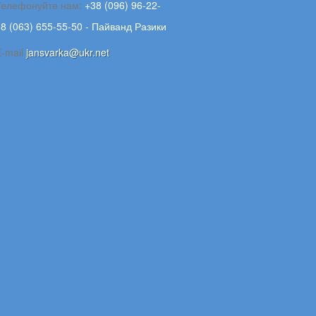
Телефонуйте нам:
+38 (096) 96-22-
8 (063) 655-55-50 - Пайванд Разики
E-maіl
jansvarka@ukr.net