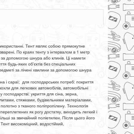
 використанні. Тент являє собою прямокутне
зварені. По краях тенту з інтервалом в 1 метр
 за допомогою шнура або клинів. Ці намети
ття будь-яких об'єктів без спеціальних
предметі за лічені хвилини за допомогою шнура
зна і сараї; для господарських потреб: покриття
 чохли для легкових автомобілів, автомобільні
 господарстві: укриття для сіна, зерна,
плитами, стяжками, будівельними матеріалами,
 полотно з тканого поліпропілену. Технологія
переплетених як рогу достатку, виходить легкий і
ільші за звичайний поліетилен. Після цього його
 Тент високоміцний, водостійкий,