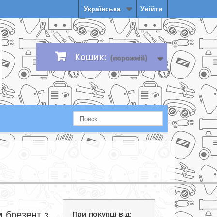
Українська
Увійти
Кошик:
(порожній)
м брезент з
При покупці від: