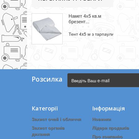
Намет 4х5 кв.м
брезент...
Тент 4x5 м з тарпаулина з метале
Розсилка
Категорії
Інформація
Захист очей і обличчя
Новинки
Захист органів
Лідери продажів
дихання
Про компанію