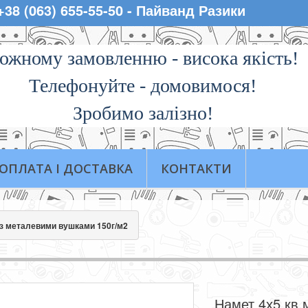
 +38 (063) 655-55-50 - Пайванд Разики
ожному замовленню - висока якiсть!
Телефонуйте - домовимося!
Зробимо залізно!
ОПЛАТА І ДОСТАВКА
КОНТАКТИ
 з металевими вушками 150г/м2
Намет 4х5 кв.