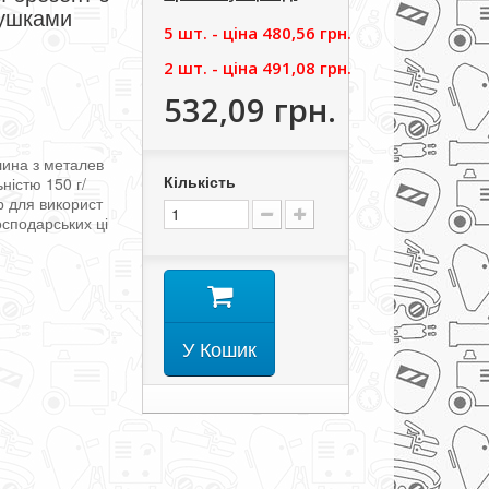
ушками
5 шт. - цiна
480,56 грн.
2 шт. - цiна
491,08 грн.
532,09 грн.
лина
з
металев
Кількість
ьністю
150
г/
р
для
використ
осподарських
ці
У Кошик