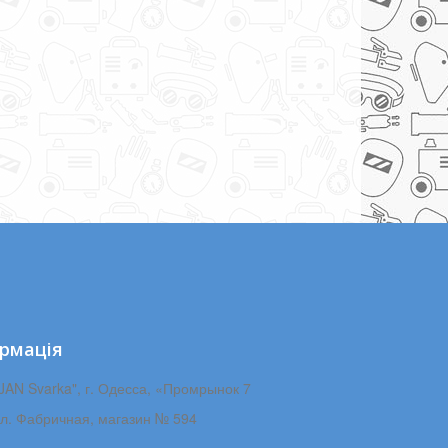
рмація
JAN Svarka", г. Одесса, «Промрынок 7
ул. Фабричная, магазин № 594