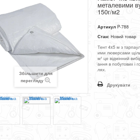
металевими в
150г/м2
Артикул
P-788
Стан:
Новий товар
Тент
4
x
5
м
з
тарпау
ими
люверсами
щіл
м²
це
відмінний
вибі
ання
в
побутових
і
г
лях
.
Збільшити для
перегляду
Друкувати