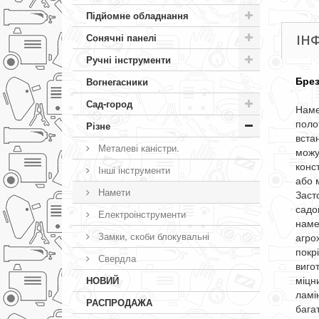
Підйомне обладнання
Сонячні панелі
ІН
Ручні інструменти
Брез
Вогнегасники
Сад-город
Наме
поло
Різне
вста
Металеві каністри.
можу
конс
Інші інструменти
або 
Намети
Засто
садов
Електроінструменти
наме
Замки, скоби блокувальні
агро
покр
Свердла
виго
міцн
НОВИЙ
ламі
РАСПРОДАЖА
бага