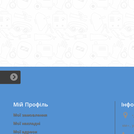
вими...
Мій Профіль
Iнфо
Мої замовлення
"
Мої накладні
км», 
Мої адреси