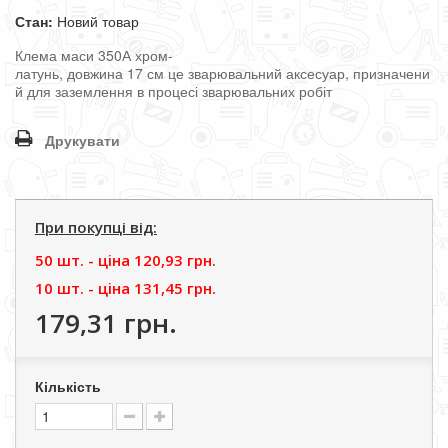
Стан:
Новий товар
Клема
маси
350
А
хром-
латунь
,
довжина
17
см
це
зварювальний
аксесуар
,
призначени
й
для
заземлення
в
процесі
зварювальних
робіт
Друкувати
При покупці від:
50 шт. - цiна
120,93 грн.
10 шт. - цiна
131,45 грн.
179,31 грн.
Кількість