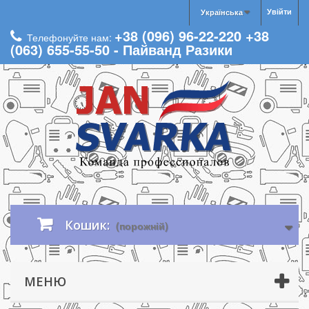
Увійти
Українська
+38 (096) 96-22-220 +38
Телефонуйте нам:
(063) 655-55-50 - Пайванд Разики
Кошик:
(порожній)
МЕНЮ