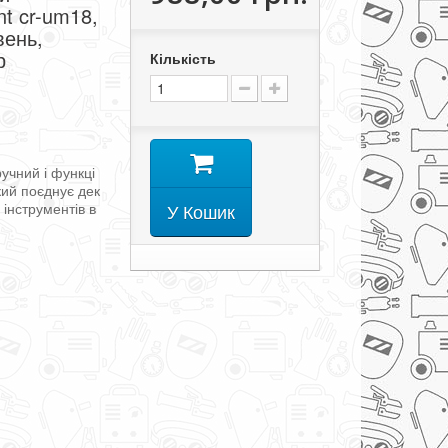
nt cr-um18,
вень,
р
Кількість
ручний
і
функці
кий
поєднує
дек
х
інструментів
в
У Кошик