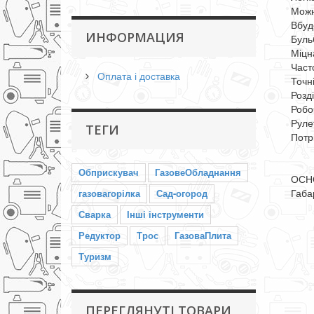
Можн
Вбуд
ИНФОРМАЦИЯ
Буль
Міцн
Част
Оплата і доставка
Точні
Розді
Робо
Руле
ТЕГИ
Потр
Обприскувач
ГазовеОбладнання
ОСН
Габа
газовагорілка
Сад-огород
Сварка
Інші інструменти
Редуктор
Трос
ГазоваПлита
Туризм
ПЕРЕГЛЯНУТІ ТОВАРИ