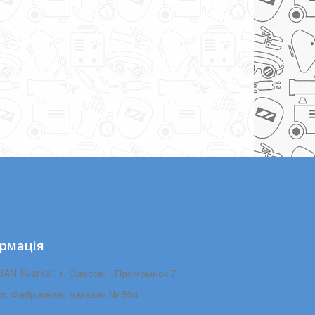
рмація
JAN Svarka", г. Одесса, «Промрынок 7
ул. Фабричная, магазин № 594