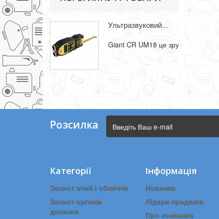
Ультразвуковий...
Giant CR UM18 це зручний і...
Розсилка
Категорії
Інформація
Захист очей і обличчя
Новинки
Захист органів
Лідери продажів
дихання
Про компанію