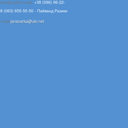
Телефонуйте нам:
+38 (096) 96-22-
8 (063) 655-55-50 - Пайванд Разики
E-maіl
jansvarka@ukr.net