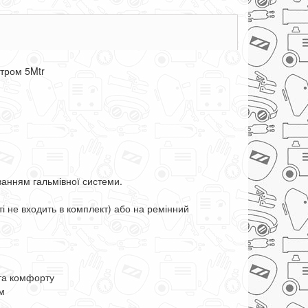
тром 5Mtr
ванням гальмівної системи.
ті не входить в комплект) або на ремінний
 та комфорту
м