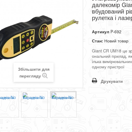
далекомір Gia
вбудований рі
рулетка і лазе
Артикул
P-692
Стан:
Новий товар
Giant
CR
UM
18
це
з
ональний
прилад
,
я
ілька
вимірювальни
одному
пристрої
Збільшити для
перегляду
Друкувати