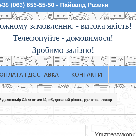
 +38 (063) 655-55-50 - Пайванд Разики
ожному замовленню - висока якiсть!
Телефонуйте - домовимося!
Зробимо залізно!
ОПЛАТА І ДОСТАВКА
КОНТАКТИ
 далекомір Giant cr-um18, вбудований рівень, рулетка і лазер
Ультразвукови