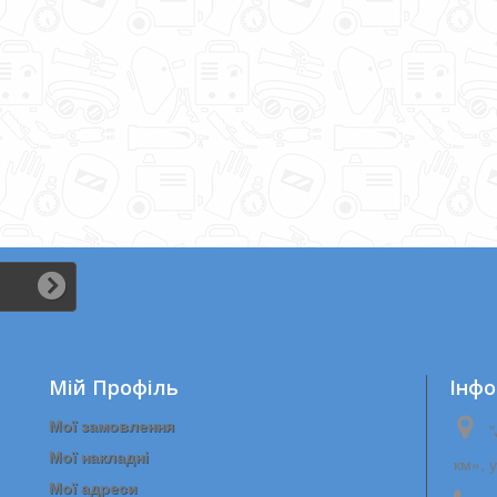
Мій Профіль
Iнфо
Мої замовлення
"
Мої накладні
км», 
Мої адреси