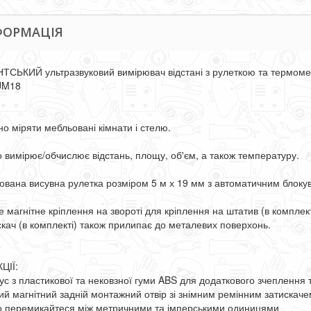
ФОРМАЦІЯ
НТСЬКИЙ ультразвуковий вимірювач відстані з рулеткою та термоме
UM18
но міряти мебльовані кімнати і стелю.
о вимірює/обчислює відстань, площу, об'єм, а також температуру.
ована висувна рулетка розміром 5 м х 19 мм з автоматичним блоку
е магнітне кріплення на звороті для кріплення на штатив (в комплек
скач (в комплекті) також прилипає до металевих поверхонь.
ЦІЇ:
ус з пластикової та нековзної гуми ABS для додаткового зчеплення
ий магнітний задній монтажний отвір зі знімним ремінним затискаче
о перемикайтеся між метричними та імперськими одиницями