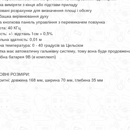
а виміряти з кінця або підстави приладу
овані розрахунки для визначення площі і обсягу
башка вирівнювання духу
а кнопкова панель управління з перемикачем повзунка
ота: 40 КГц
сть: +/- відстань 1см + 0,5%
льна здатність: 0,01 м
ча температура: 0 - 40 градусів за Цельсієм
тка має автоматичну гальмівну систему, тому вона буде продовжена
ібна батарея 9В (в комплекті)
ОВНІ РОЗМІРИ:
ритні: довжина 168 мм, ширина 70 мм, глибина 35 мм