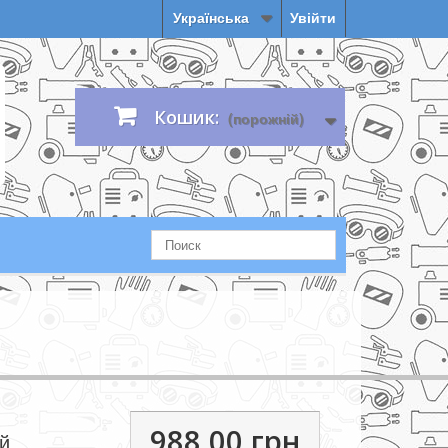
Українська
Увійти
Кошик:
(порожній)
988,00 грн.
й