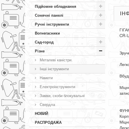
Підйомне обладнання
ІН
Сонячні панелі
Ручні інструменти
ГІГА
Вогнегасники
CR-
Сад-город
Різне
Зруч
Металеві каністри.
Легк
Інші інструменти
Вбуд
Намети
Електроінструменти
Міцн
зати
Замки, скоби блокувальні
Свердла
ФУНК
НОВИЙ
Корп
Міцн
РАСПРОДАЖА
Легк