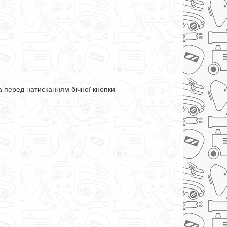
 перед натисканням бічної кнопки