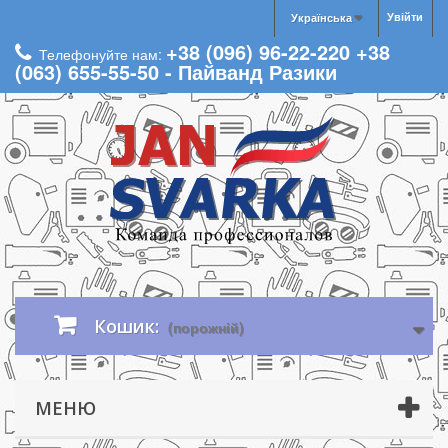
Увійти
Українська
+38 (096) 96-22-220 +38
Телефонуйте нам:
(063) 655-55-50 - Пайванд Разики
Кошик:
(порожній)
МЕНЮ