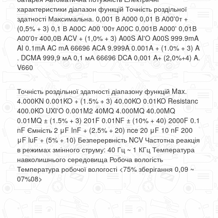
характеристики діапазон функцій Точність роздільної
здатності Максимальна. 0,001 В А000 0,01 В А00'0т +
(0,5% + 3) 0,1 В А00С А00 '00т А00С 0,001В А000' 0,01В
А00'0т 400,0В ACV + (1,0% + 3) A00S AI'O A00S 999.9mA
AI 0.1mA AC mA 66696 ACA 9.999A 0.001A + (1.0% + 3) A
. DCMA 999,9 мА 0,1 мА 66696 DCA 0,001 A+ (2,0%+4) A.
V660
Точність роздільної здатності діапазону функцій Max.
4.000KN 0.001KO + (1.5% + 3) 40.00KO 0.01KO Resistanc
400.0KO UXI'O 0.001M2 40MQ 4.000MQ 40.00MQ
0.01MQ ± (1.5% + 3) 201F 0.01NF ± (10% + 40) 2000F 0.1
nF Ємність 2 μF InF + (2.5% + 20) nce 20 μF 10 nF 200
μF luF
+ (5% + 10) Безперервність NCV Частотна реакція
в режимах змінного струму: 40 Гц ~ 1 КГц Температура
навколишнього середовища Робоча вологість
Температура робочої вологості <75% зберігання 0,09 ~
07%08>