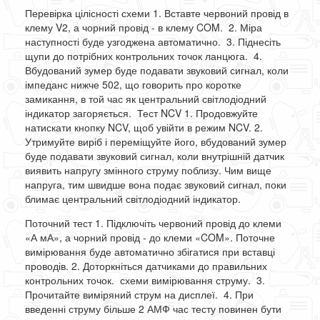
Перевірка цілісності схеми 1. Вставте червоний провід в
клему V2, а чорний провід - в клему COM. 2. Міра
наступності буде узгоджена автоматично. 3. Піднесіть
щупи до потрібних контрольних точок ланцюга. 4.
Вбудований зумер буде подавати звуковий сигнал, коли
імпеданс нижче 502, що говорить про коротке
замикання, в той час як центральний світлодіодний
індикатор загоряється. Тест NCV 1. Продовжуйте
натискати кнопку NCV, щоб увійти в режим NCV. 2.
Утримуйте виріб і переміщуйте його, вбудований зумер
буде подавати звуковий сигнал, коли внутрішній датчик
виявить напругу змінного струму поблизу. Чим вище
напруга, тим швидше вона подає звуковий сигнал, поки
блимає центральний світлодіодний індикатор.
Поточний тест 1. Підключіть червоний провід до клеми
«А мА», а чорний провід - до клеми «COM». Поточне
вимірювання буде автоматично збігатися при вставці
проводів. 2. Доторкніться датчиками до правильних
контрольних точок. схеми вимірювання струму. 3.
Прочитайте виміряний струм на дисплеї. 4. При
введенні струму більше 2 АМФ час тесту повинен бути