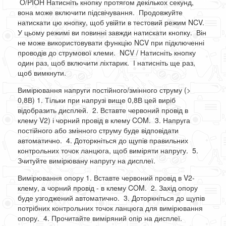
O/PIOH Натисніть кнопку протягом декількох секунд,
вона може включити підсвічування. Продовжуйте
натискати цю кнопку, щоб увійти в тестовий режим NCV.
У цьому режимі ви повинні завжди натискати кнопку. Він
не може використовувати функцію NCV при підключенні
проводів до струмової клеми. NCV / Натисніть кнопку
один раз, щоб включити ліхтарик. І натисніть ще раз,
щоб вимкнути.
Вимірювання напруги постійного/змінного струму (>
0,8В) 1. Тільки при напрузі вище 0,8В цей виріб
відобразить дисплей. 2. Вставте червоний провід в
клему V2) і чорний провід в клему COM. 3. Напруга
постійного або змінного струму буде відповідати
автоматично. 4. Доторкніться до щупів правильних
контрольних точок ланцюга, щоб виміряти напругу. 5.
Зчитуйте вимірювану напругу на дисплеї.
Вимірювання опору 1. Вставте червоний провід в V2-
клему, а чорний провід - в клему COM. 2. Захід опору
буде узгоджений автоматично. 3. Доторкніться до щупів
потрібних контрольних точок ланцюга для вимірювання
опору. 4. Прочитайте виміряний опір на дисплеї.