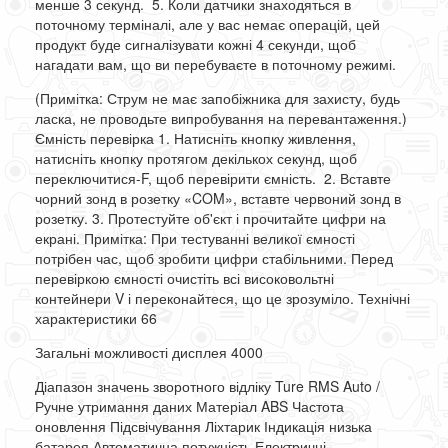
менше 3 секунд. 5. Коли датчики знаходяться в
поточному терміналі, але у вас немає операцій, цей
продукт буде сигналізувати кожні 4 секунди, щоб
нагадати вам, що ви перебуваєте в поточному режимі.
(Примітка: Струм не має запобіжника для захисту, будь
ласка, не проводьте випробування на перевантаження.)
Ємність перевірка 1. Натисніть кнопку живлення,
натисніть кнопку протягом декількох секунд, щоб
переключитися-F, щоб перевірити ємність. 2. Вставте
чорний зонд в розетку «COM», вставте червоний зонд в
розетку. 3. Протестуйте об'єкт і прочитайте цифри на
екрані. Примітка: При тестуванні великої ємності
потрібен час, щоб зробити цифри стабільними. Перед
перевіркою ємності очистіть всі високовольтні
контейнери V і переконайтеся, що це зрозуміло. Технічні
характеристики 66
Загальні можливості дисплея
4000
Діапазон значень зворотного відліку Ture RMS Auto /
Ручне утримання даних Матеріал ABS Частота
оновлення Підсвічування Ліхтарик Індикація низька
батарея Автоматична потужність Електричні