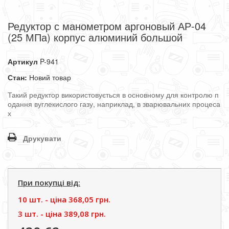
Редуктор с манометром аргоновый АР-04
(25 МПа) корпус алюминий большой
Артикул
P-941
Стан:
Новий товар
Такий
редуктор
використовується
в
основному
для
контролю
п
одання
вуглекислого
газу
,
наприклад
,
в
зварювальних
процеса
х
Друкувати
При покупці від:
10 шт. - цiна
368,05 грн.
3 шт. - цiна
389,08 грн.