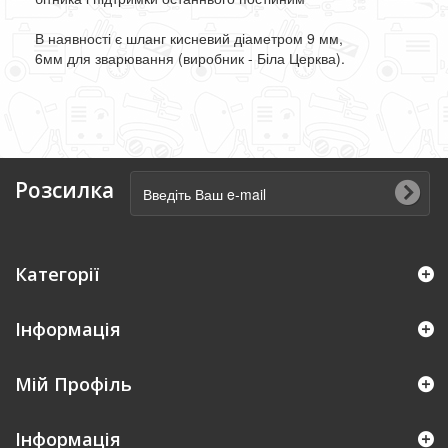
В
наявності
є
шланг
кисневий
діаметром
9
мм
,
6
мм
для
зварювання
(
виробник
-
Біла
Церква
).
Розсилка
Категорії
Інформація
Мій Профіль
Iнформація