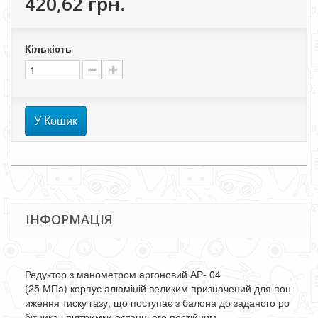
420,62 грн.
Кількість
У Кошик
ІНФОРМАЦІЯ
Редуктор
з
манометром
аргоновий
АР-
04
(25
МПа
)
корпус
алюміній
великим
призначений
для
пон
иження
тиску
газу
,
що
поступає
з
балона
до
заданого
ро
бітника
і
підтримки
останнього
постійним