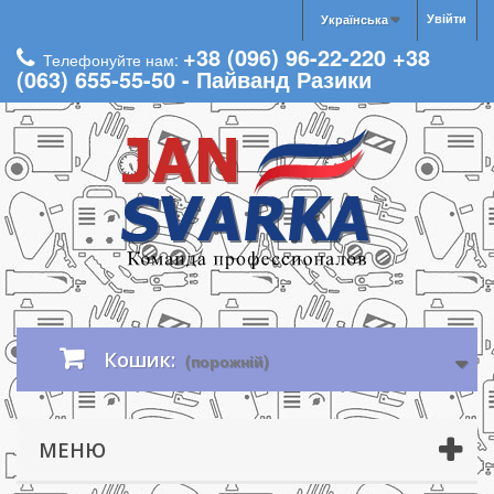
Увійти
Українська
+38 (096) 96-22-220 +38
Телефонуйте нам:
(063) 655-55-50 - Пайванд Разики
Кошик:
(порожній)
МЕНЮ