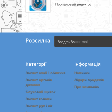
Пропановый редуктор з автоматич
Розсилка
Категорії
Інформація
Захист очей і обличчя
Новинки
Захист органів
Лідери продажів
дихання
Про компанію
Слуховий щиток
Захист голови
Захист рук і ніг