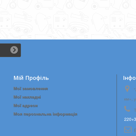
ним...
Мій Профіль
Iнфо
Мої замовлення
"
Мої накладні
км», 
Мої адреси
Моя персональна інформація
220+3