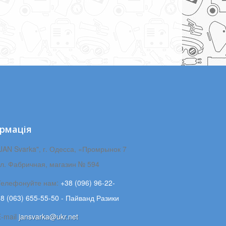
рмація
JAN Svarka", г. Одесса, «Промрынок 7
ул. Фабричная, магазин № 594
Телефонуйте нам:
+38 (096) 96-22-
8 (063) 655-55-50 - Пайванд Разики
E-maіl
jansvarka@ukr.net