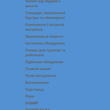
Захист від падіння з
висоти
Спецодяг, паркувальні
бар'єри та обмежувачі
Компоненти і витратні
матеріали
Зварювальні апарати
Автогенне обладнання
Товари для туризму та
риболовлі
Підйомне обладнання
Сонячні панелі
Ручні інструменти
Вогнегасники
Сад-город
Різне
НОВИЙ
РАСПРОДАЖА