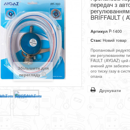
передач з ав
регулюванням
BRIFFAULT ( 
Артикул
P-1400
Стан:
Новий товар
Пропановый
редукт
им
регулюванням
ти
FAULT
(
AYGAZ
)
цей
ачений
для
забезпе
Збільшити для
ого
тиску
газу
в
сист
перегляду
опана
Друкувати