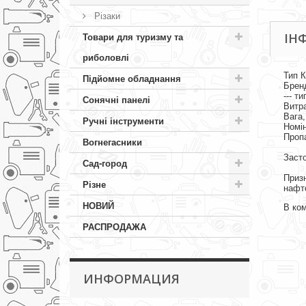
Різаки
ІН
Товари для туризму та
риболовлі
Тип К
Підйомне обладнання
Брен
--- ти
Сонячні панелі
Витра
Вага,
Ручні інструменти
Номін
Пропа
Вогнегасники
Засто
Сад-город
Призн
Різне
нафто
НОВИЙ
В ком
РАСПРОДАЖА
ИНФОРМАЦИЯ