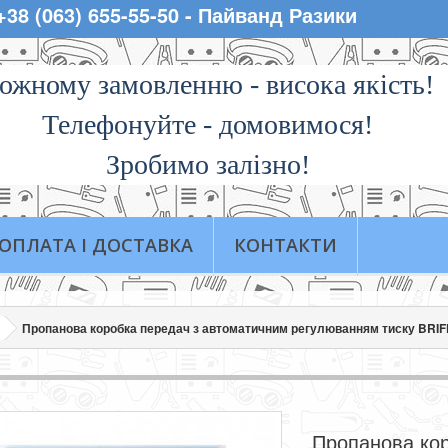
 +38 (063) 655-55-50 - Пайванд Разики
ожному замовленню - висока якiсть!
Телефонуйте - домовимося!
Зробимо залізно!
ОПЛАТА І ДОСТАВКА
КОНТАКТИ
Пропанова коробка передач з автоматичним регулюванням тиску BRIF
Пропанова ко