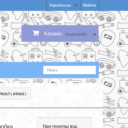
Українська
Увійти
Кошик:
(порожній)
FAULT ( AYGAZ )
робка
При покупці від: