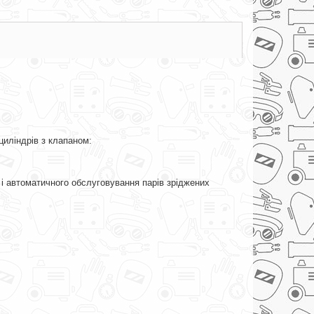
циліндрів з клапаном:
 і автоматичного обслуговування парів зріджених