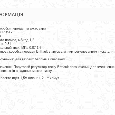
ФОРМАЦІЯ
оробки передач та аксесуари
д RDSG
п
та палива, м3/год 1,2
 кг 0,31
альний тиск, МПа 0,07-1,6
нова коробка передач Briffault з автоматичним регулюванням тиску для 
сування: для газових балонів з клапаном.
ачення: Побутовий регулятор тиску Briffault призначений для зменшення
вих газів в заданих межах тиску.
плекте идёт 1,5м шланг + 2 шт хомут