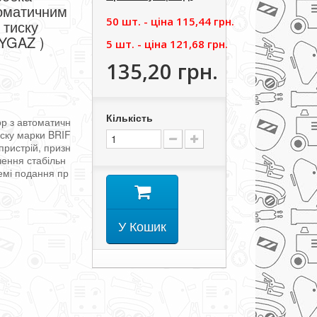
томатичним
50 шт. - цiна
115,44 грн.
 тиску
AYGAZ )
5 шт. - цiна
121,68 грн.
135,20 грн.
Кількість
ор
з
автоматичн
ску
марки
BRIF
пристрій
,
призн
чення
стабільн
емі
подання
пр
У Кошик