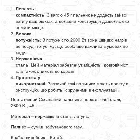
Легкість і
компактність
:
З
вагою
45
г
пальник
не
додасть
зайвої
ваги
у
ваш
рюкзак
,
а
доладна
конструкція
дозволяє
еко
номити
місце
.
Висока
потужність
:
З
потужністю
2600
Вт
вона
швидко
нагрів
ає
посуд
і
готує
їжу
,
що
особливо
важливо
в
умовах
по
ходу
.
Нержавіюча
сталь
:
Цей
матеріал
забезпечує
міцність
і
довговічніст
ь
,
а
також
стійкість
до
корозії
Простота у
використанні
:
Зазвичай
такі
пальники
мають
просту
к
онструкцію
,
що
робить
їх
зручними
в
експлуатації
.
Портативний Складаний пальник з нержавіючої сталі,
2600 Вт, 45 г
Матеріал – нержавіюча сталь, латунь.
Паливо – суміш ізобутанового газу.
Країна виробник – Китай
.