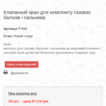
Клапанний кран для комплекту газових
балонів і пальників
Артикул
P-694
Стан:
Новий товар
Кран-
вентиль
для
газових
балонів
і
пальників
це
важливий
елемент
системи
,
який
дозволяє
безпечно
регулювати
подання
газу
Наразі товар відсутній
Друкувати
При покупці від:
20 шт. - цiна
97,24 грн.