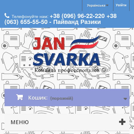
Увійти
Українська
+38 (096) 96-22-220 +38
Телефонуйте нам:
(063) 655-55-50 - Пайванд Разики
Кошик:
(порожній)
МЕНЮ