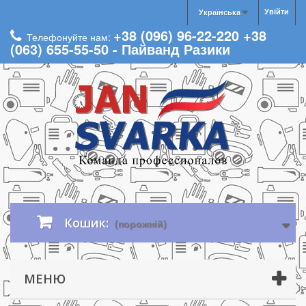
Увійти
Українська
+38 (096) 96-22-220 +38
Телефонуйте нам:
(063) 655-55-50 - Пайванд Разики
Кошик:
(порожній)
МЕНЮ