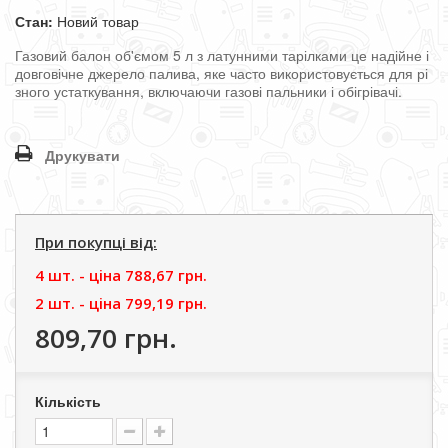
Стан:
Новий товар
Газовий
балон
об'ємом
5
л
з
латунними
тарілками
це
надійне
і
довговічне
джерело
палива
,
яке
часто
використовується
для
рі
зного
устаткування
,
включаючи
газові
пальники
і
обігрівачі
.
Друкувати
При покупці від:
4 шт. - цiна
788,67 грн.
2 шт. - цiна
799,19 грн.
809,70 грн.
Кількість