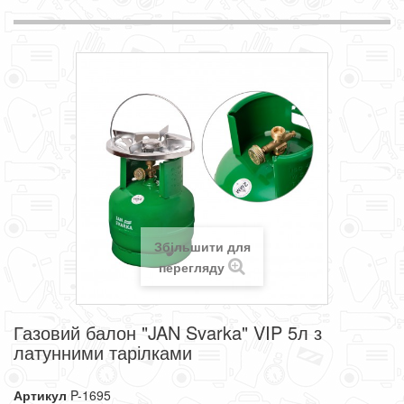
Збільшити для
перегляду
Газовий балон "JAN Svarka" VIP 5л з
латунними тарілками
Артикул
P-1695