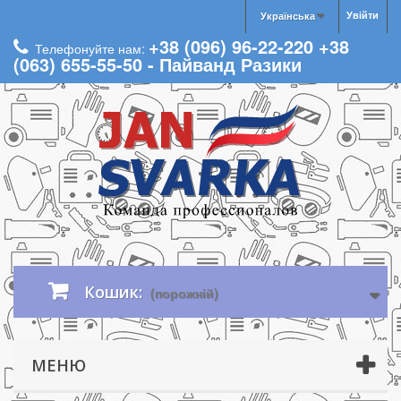
Увійти
Українська
+38 (096) 96-22-220 +38
Телефонуйте нам:
(063) 655-55-50 - Пайванд Разики
Кошик:
(порожній)
МЕНЮ