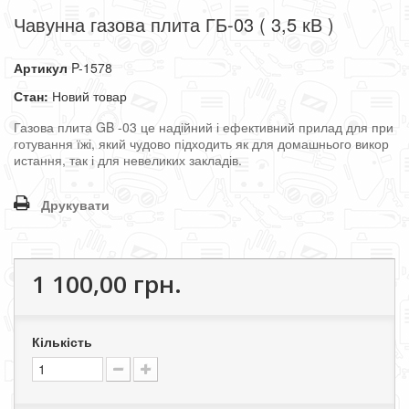
Чавунна газова плита ГБ-03 ( 3,5 кВ )
Артикул
P-1578
Стан:
Новий товар
Газова
плита
GB
-
03
це
надійний
і
ефективний
прилад
для
при
готування
їжі
,
який
чудово
підходить
як
для
домашнього
викор
истання
,
так
і
для
невеликих
закладів
.
Друкувати
1 100,00 грн.
Кількість