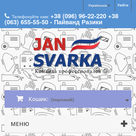
Увійти
Українська
+38 (096) 96-22-220 +38
Телефонуйте нам:
(063) 655-55-50 - Пайванд Разики
Кошик:
(порожній)
МЕНЮ