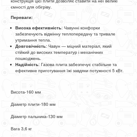
конструкція цієї плити дозволяє ставити на неї великі
ємності для обігріву.
Переваги:
Висока ефективність
: Чавунні конфорки
забезпечують відмінну теплопередачу та тривале
утримання тепла.
Довговічність
: Чавун — міцний матеріал, який
стійкий до високих температур і механічних
пошкоджень.
Надійність
: Газова плита забезпечує стабільне та
ефективне приготування їжі завдяки потужності 5 кВт.
Висота-160 мм
Діаметр плити-180 мм
Діаметр пальника-130 мм
Вага 3,6 кг