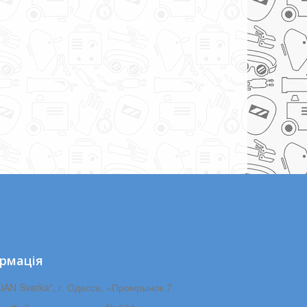
рмація
JAN Svarka", г. Одесса, «Промрынок 7