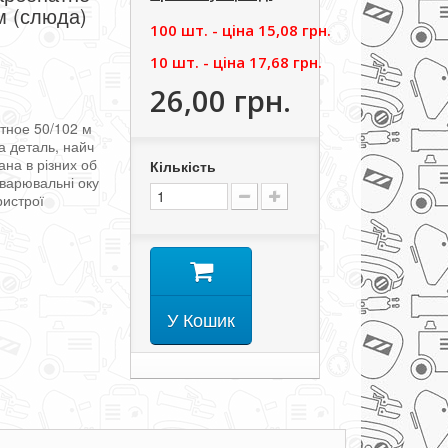
м (слюда)
100 шт. - цiна
15,08 грн.
10 шт. - цiна
17,68 грн.
26,00 грн.
тное
50
/
102
м
а
деталь
,
найч
ана
в
різних
об
Кількість
зварювальні
оку
ристрої
У Кошик