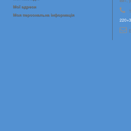
км», 
Мої адреси
Моя персональна інформація
220+3