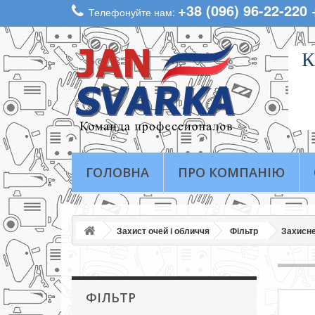
+38 (096) 96-22-220
Телефонуйте нам:
К
ГОЛОВНА
ПРО КОМПАНІЮ
Захист очей і обличчя
Фільтр
Захисне
ФІЛЬТР