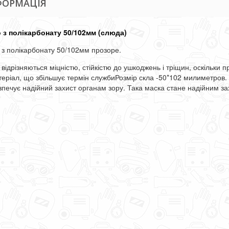
ФОРМАЦІЯ
 з полікарбонату 50/102мм (слюда)
 з полікарбонату 50/102мм прозоре.
відрізняються
міцністю
,
стійкістю
до
ушкоджень
і
тріщин
,
оскільки
п
теріал
,
що
збільшує
термін
служби
Розмір
скла
-
50*102
милиметров
.
зпечує
надійний
захист
органам
зору
.
Така
маска
стане
надійним
за