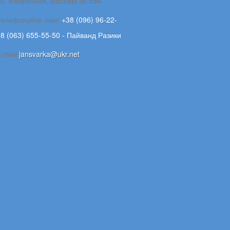
ул. Фабричная, магазин № 594
Телефонуйте нам:
+38 (096) 96-22-
8 (063) 655-55-50 - Пайванд Разики
E-maіl
jansvarka@ukr.net