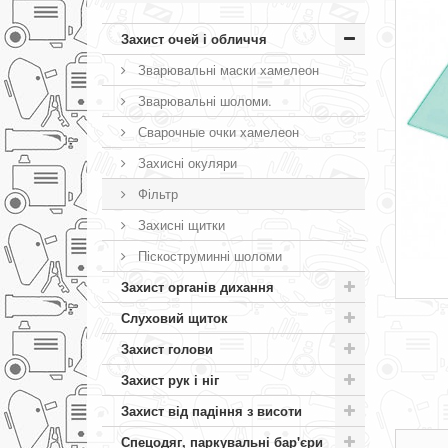
Захист очей і обличчя
Зварювальні маски хамелеон
Зварювальні шоломи.
Сварочные очки хамелеон
Захисні окуляри
Фільтр
Захисні щитки
Піскоструминні шоломи
Захист органів дихання
Слуховий щиток
Захист голови
Захист рук і ніг
Захист від падіння з висоти
Спецодяг, паркувальні бар'єри