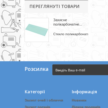
ПЕРЕГЛЯНУТІ ТОВАРИ
Захисне
полікарбонатне...
Стекло поликарбонатное 50/102 м
Розсилка
Категорії
Інформація
Захист очей і обличчя
Новинки
Захист органів
Лідери продажів