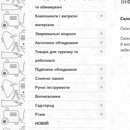
ІН
та обмежувачі
Компоненти і витратні
Скло
матеріали
Скло
Зварювальні апарати
Скло
Автогенне обладнання
й
ма
забе
Товари для туризму та
.
риболовлі
Підйомне обладнання
Сонячні панелі
Ручні інструменти
Вогнегасники
Сад-город
Різне
НОВИЙ