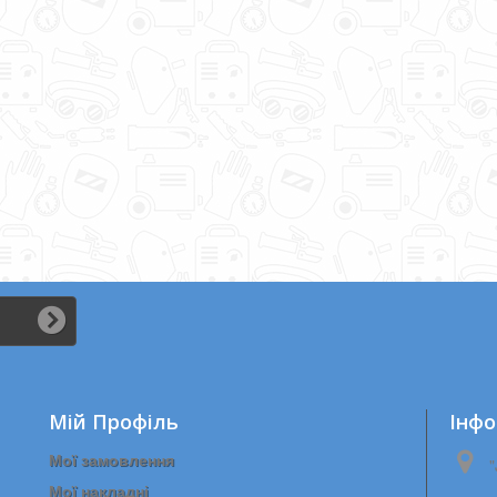
м...
Мій Профіль
Iнфо
Мої замовлення
"
Мої накладні