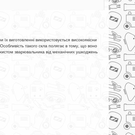
ри
їх
виготовленні
використовується
високоякісни
Особливість
такого
скла
полягає
в
тому
,
що
воно
хистом
зварювальника
від
механічних
ушкоджень