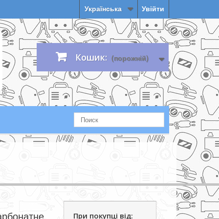
Українська
Увійти
Кошик:
(порожній)
арбонатне
При покупці від: