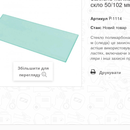
скло 50/102 м
Артикул
P-1114
Стан:
Новий товар
Стекло
поликарбона
м
(
слюда
)
це
захисн
астіше
використовув
ластях
,
включаючи
ляри
і
інші
захисні
п
Збільшити для
Друкувати
перегляду