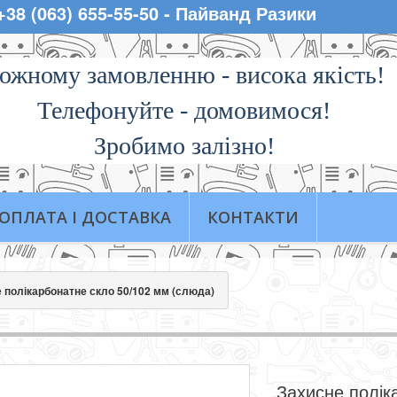
 +38 (063) 655-55-50 - Пайванд Разики
ожному замовленню - висока якiсть!
Телефонуйте - домовимося!
Зробимо залізно!
ОПЛАТА І ДОСТАВКА
КОНТАКТИ
 полікарбонатне скло 50/102 мм (слюда)
Захисне полік