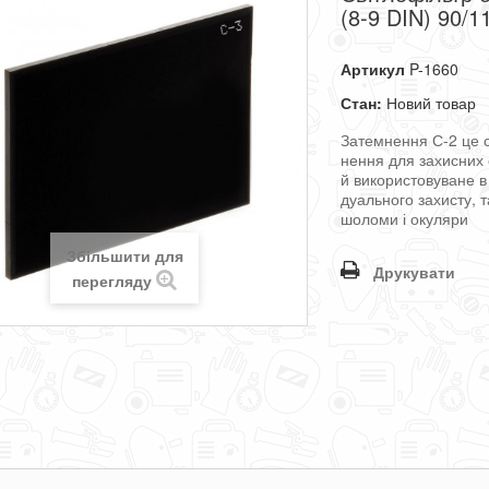
(8-9 DIN) 90/1
Артикул
P-1660
Стан:
Новий товар
Затемнення
С-2
це
нення
для
захисних
й
використовуване
в
дуального
захисту
,
т
шоломи
і
окуляри
Збільшити для
Друкувати
перегляду