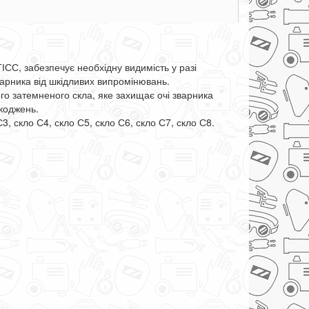
СС, забезпечує необхідну видимість у разі
зварника від шкідливих випромінювань.
о затемненого скла, яке захищає очі зварника
шкоджень.
, скло С4, скло С5, скло С6, скло С7, скло С8.