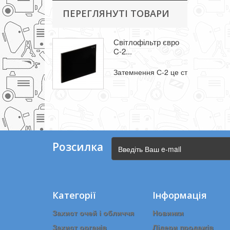
ПЕРЕГЛЯНУТІ ТОВАРИ
Світлофільтр євро
C-2...
Затемнення С-2 це стандарт зате
Розсилка
Категорії
Інформація
Захист очей і обличчя
Новинки
Захист органів
Лідери продажів