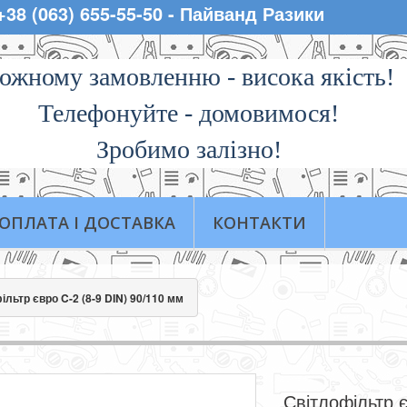
 +38 (063) 655-55-50 - Пайванд Разики
ожному замовленню - висока якiсть!
Телефонуйте - домовимося!
Зробимо залізно!
ОПЛАТА І ДОСТАВКА
КОНТАКТИ
ільтр євро C-2 (8-9 DIN) 90/110 мм
Світлофільтр 