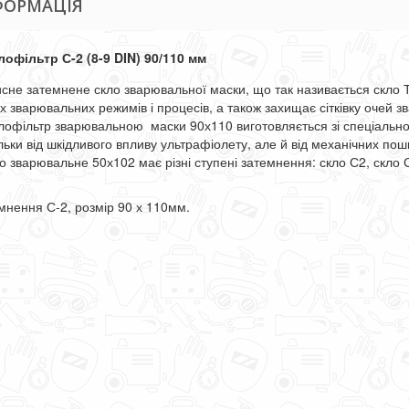
ФОРМАЦІЯ
лофільтр С-2 (8-9 DIN) 90/110 мм
сне затемнене скло зварювальної маски, що так називається скло ТІ
их зварювальних режимів і процесів, а також захищає сітківку очей 
лофільтр
зварювальною маски 90х110 виготовляється зі спеціальног
ільки від шкідливого впливу ультрафіолету, але й від механічних по
 зварювальне 50х102 має різні ступені затемнення: скло С2, скло С3
мнення С-2, розмір 90 х 110мм.