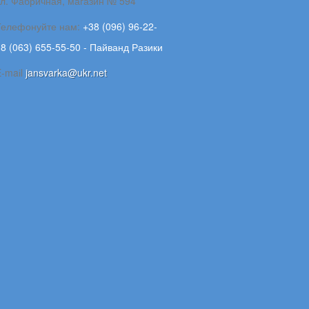
ул. Фабричная, магазин № 594
Телефонуйте нам:
+38 (096) 96-22-
8 (063) 655-55-50 - Пайванд Разики
E-maіl
jansvarka@ukr.net