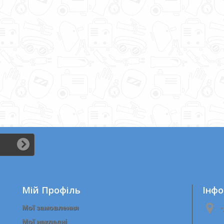
мнення...
Мій Профіль
Iнфо
Мої замовлення
"
Мої накладні