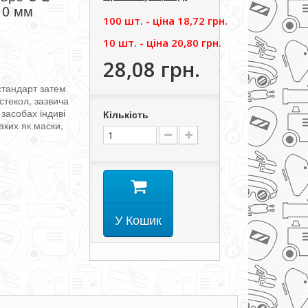
10 мм
100 шт. - цiна
18,72 грн.
10 шт. - цiна
20,80 грн.
28,08 грн.
стандарт
затем
стекол
,
зазвича
засобах
індиві
Кількість
аких
як
маски
,
У Кошик