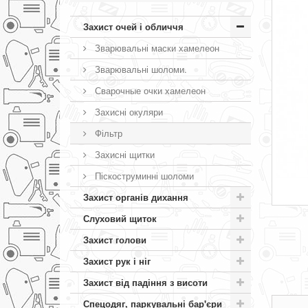
Захист очей і обличчя
Зварювальні маски хамелеон
Зварювальні шоломи.
Сварочные очки хамелеон
Захисні окуляри
Фільтр
Захисні щитки
Піскоструминні шоломи
Захист органів дихання
Слуховий щиток
Захист голови
Захист рук і ніг
Захист від падіння з висоти
Спецодяг, паркувальні бар'єри