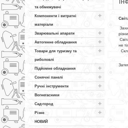
ІН
та обмежувачі
Компоненти і витратні
Світ
матеріали
Захи
Зварювальні апарати
різн
Світ
Автогенне обладнання
не т
Скло
Товари для туризму та
риболовлі
Зате
Підйомне обладнання
Сонячні панелі
Ручні інструменти
Вогнегасники
Сад-город
Різне
НОВИЙ