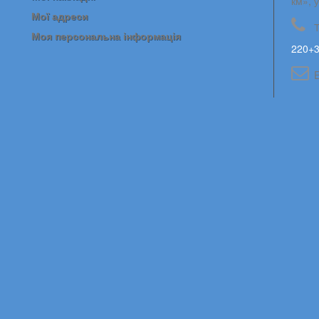
км», 
Мої адреси
Моя персональна інформація
220+3