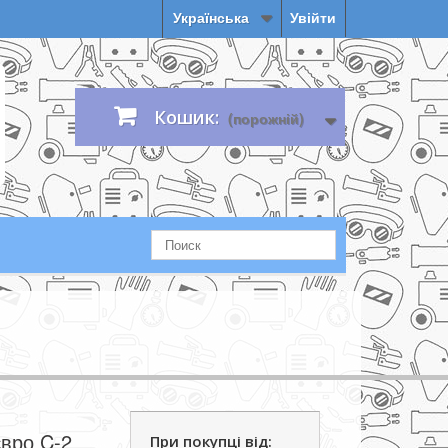
Українська
Увійти
Кошик:
(порожній)
євро C-2
При покупці від: