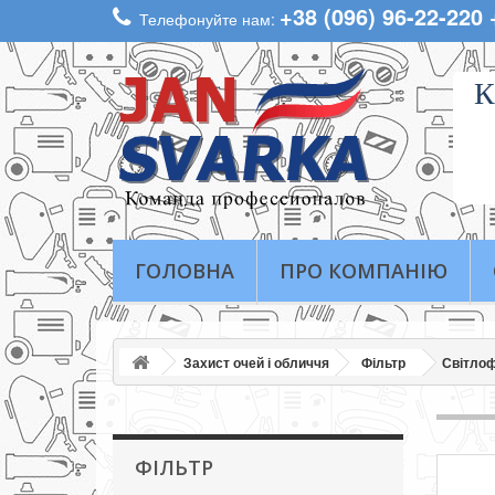
+38 (096) 96-22-220
Телефонуйте нам:
К
ГОЛОВНА
ПРО КОМПАНІЮ
Захист очей і обличчя
Фільтр
Світлоф
ФІЛЬТР