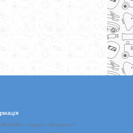
рмація
JAN Svarka", г. Одесса, «Промрынок 7