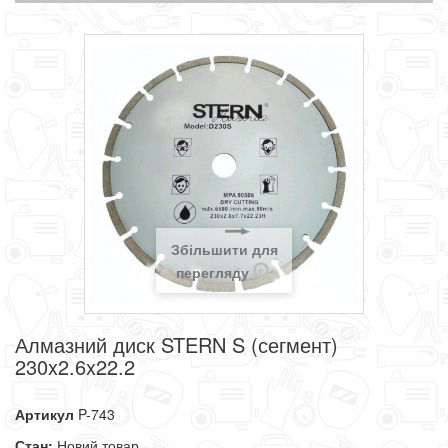
Збільшити для
перегляду
Алмазний диск STERN S (сегмент)
230x2.6x22.2
Артикул
P-743
Стан:
Новий товар