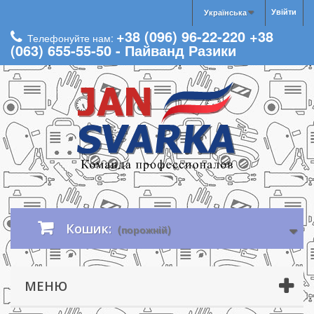
Увійти
Українська
+38 (096) 96-22-220 +38
Телефонуйте нам:
(063) 655-55-50 - Пайванд Разики
Кошик:
(порожній)
МЕНЮ