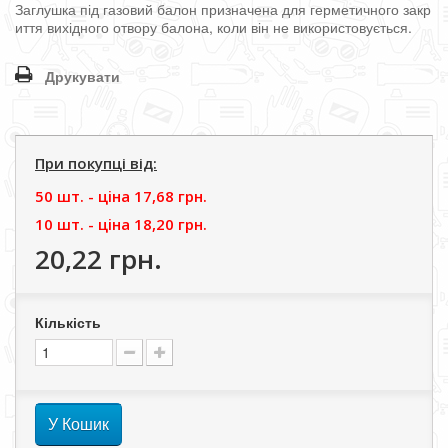
Заглушка
під
газовий
балон
призначена
для
герметичного
закр
иття
вихідного
отвору
балона
,
коли
він
не
використовується
.
Друкувати
При покупці від:
50 шт. - цiна
17,68 грн.
10 шт. - цiна
18,20 грн.
20,22 грн.
Кількість
У Кошик