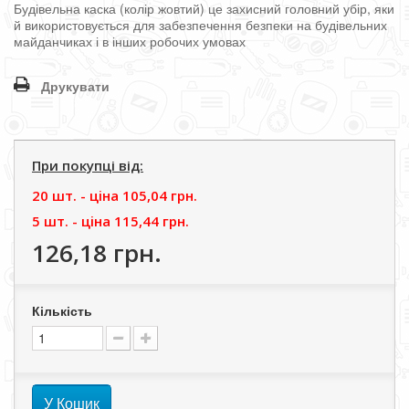
Будівельна
каска
(
колір
жовтий
)
це
захисний
головний
убір
,
яки
й
використовується
для
забезпечення
безпеки
на
будівельних
майданчиках
і
в
інших
робочих
умовах
Друкувати
При покупці від:
20 шт. - цiна
105,04 грн.
5 шт. - цiна
115,44 грн.
126,18 грн.
Кількість
У Кошик