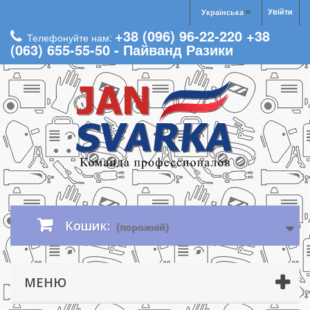
Увійти
Українська
+38 (096) 96-22-220 +38
Телефонуйте нам:
(063) 655-55-50 - Пайванд Разики
Кошик:
(порожній)
МЕНЮ