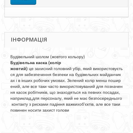
ІНФОРМАЦІЯ
Будівельний шолом (жовтого кольору)
Будівельна каска (колір
жовтий
)
це
захисний
головний
убір
,
який
використовуєть
ся
для
забезпечення
безпеки
на
будівельних
майданчик
ах
і
в
інших
робочих
умовах
.
Зелений
колір
менш
пошир
ений
,
але
все
таки
часто
використовуваний
для
позначен
ня
касок
робітників
,
що
знаходяться
на
певних
посадах
,
наприклад
,
для
персоналу
,
який
не
має
безпосереднього
контакту
з
рисками
падіння
важких
об'єктів
,
але
все
таки
повинен
носити
захист
голови