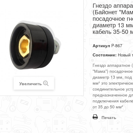
Гнездо аппар
(Байонет "Мам
посадочное гн
диаметр 13 мм
кабель 35-50 
Артикул
P-867
Состояние:
Новый 
Гнездо аппаратное 
"Мама") посадочное
диаметр 13 мм, под
мм² это электрическ
Увеличить
соединительное уст
предназначенное д
подключения кабеле
от 35 до 50 мм²
Печать