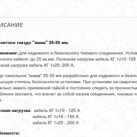
ИСАНИЕ
нетное гнездо "мама" 35-50 мм.
енение:
для надежного и безопасного токового соединения. Усл
очного кабеля: до 25 кв.мм. Полезная нагрузка кабель КГ 1х10: 125 
зная нагрузка кабель КГ 1х25: 200 А.
до панельное "мама" 35-50 мм разработано для надежного и безоп
ысшую степень безопасности установки. При установке на свароч
ельно зажать прижимной гайкой и постоянно следить за прочность
бления контакта, что влечет за собой нагрев соединения, токовые
я.
зная нагрузка
: кабель КГ 1х10 - 125 А
бель КГ 1х16 - 150 А
бель КГ 1х25 - 200 А
енности: