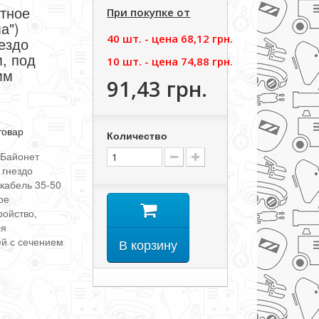
атное
При покупке от
а")
40 шт. - цена
68,12 грн.
ездо
, под
10 шт. - цена
74,88 грн.
мм
91,43 грн.
товар
Количество
(Байонет
 гнездо
 кабель 35-50
ое
ройство,
ля
й с сечением
В корзину