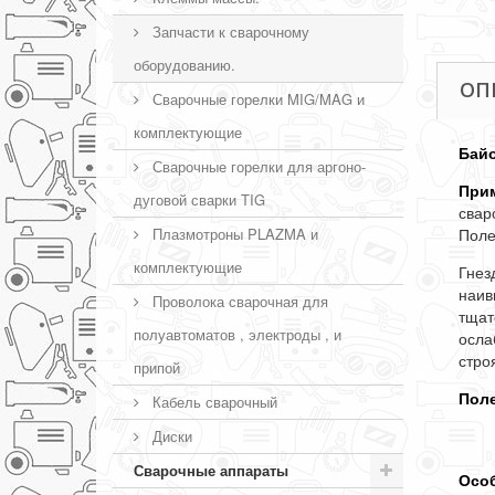
Запчасти к сварочному
оборудованию.
ОП
Сварочные горелки MIG/MAG и
комплектующие
Байо
Сварочные горелки для аргоно-
Прим
дуговой сварки TIG
свар
Плазмотроны PLAZMA и
Поле
комплектующие
Гнез
наив
Проволока сварочная для
тщат
полуавтоматов , электроды , и
осла
стро
припой
Поле
Кабель сварочный
ка
Диски
ка
Сварочные аппараты
Особ