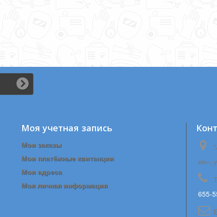
Моя учетная запись
Кон
Мои заказы
"
Мои платёжные квитанции
км», 
Мои адреса
Моя личная информация
655-5
E