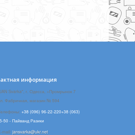
тактная информация
JAN Svarka", г. Одесса, «Промрынок 7
ул. Фабричная, магазин № 594
Телефоны:
+38 (096) 96-22-220+38 (063)
5-50 - Пайванд Разики
-mail:
jansvarka@ukr.net