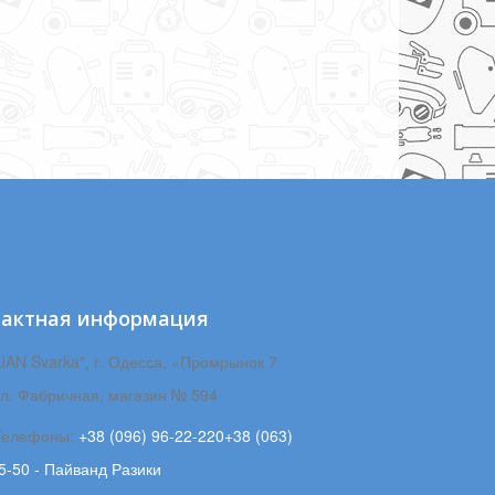
тактная информация
JAN Svarka", г. Одесса, «Промрынок 7
ул. Фабричная, магазин № 594
Телефоны:
+38 (096) 96-22-220+38 (063)
5-50 - Пайванд Разики