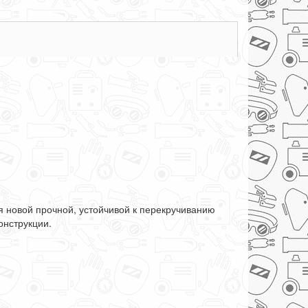
я новой прочной, устойчивой к перекручиванию
онструкции.