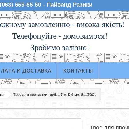
 (063) 655-55-50 - Пайванд Разики
ожному замовленню - висока якiсть!
Телефонуйте - домовимося!
Зробимо залізно!
ЛАТА И ДОСТАВКА
КОНТАКТЫ
жка
Трос для прочистки труб, L-7 м, D 6 мм. SLLTOOL
Трос для проч