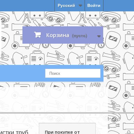
Русский
Войти
Корзина
(пусто)
истки труб,
При покупке от