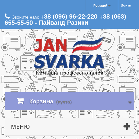
Войти
Русский
+38 (096) 96-22-220 +38 (063)
Звоните нам:
655-55-50 - Пайванд Разики
Корзина
(пусто)
МЕНЮ