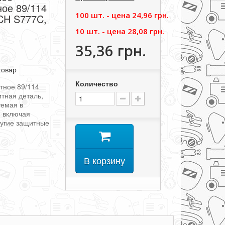
ое 89/114
100 шт. - цена
24,96 грн.
CH S777C,
10 шт. - цена
28,08 грн.
35,36 грн.
товар
Количество
тное 89/114
итная деталь,
уемая в
, включая
ругие защитные
В корзину