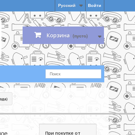
Русский
Войти
Корзина
(пусто)
юда)
ное
При покупке от