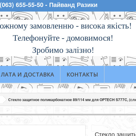
 (063) 655-55-50 - Пайванд Разики
ожному замовленню - висока якiсть!
Телефонуйте - домовимося!
Зробимо залізно!
ЛАТА И ДОСТАВКА
КОНТАКТЫ
Стекло защитное поликарбонатное 89/114 мм для OPTECH S777C, (сл
Стекло защит