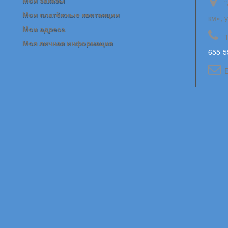
Мои заказы
"
Мои платёжные квитанции
км», 
Мои адреса
Моя личная информация
655-5
E