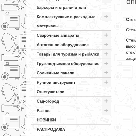
ОП
барьеры и ограничители
Комплектующие и расходные
Стек
материалы
Стек
Сварочные аппараты
Стек
Автогенное оборудование
высо
стек
Товары для туризма и рыбалки
защи
Грузоподъемное оборудование
Солнечные панели
Ручной инструмент
Огнетушители
Сад-огород
Разное
НОВИНКИ
РАСПРОДАЖА