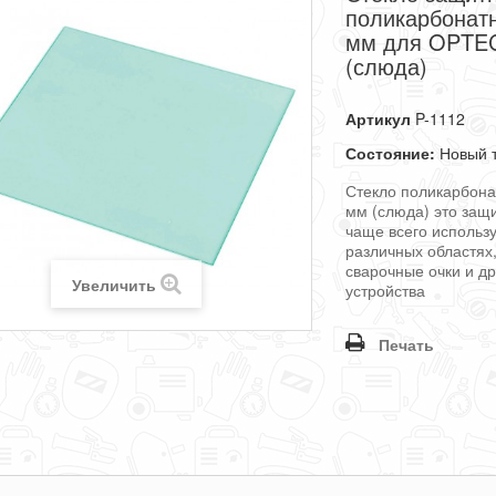
поликарбонатн
мм для OPTE
(слюда)
Артикул
P-1112
Состояние:
Новый 
Стекло поликарбона
мм (слюда) это защ
чаще всего использ
различных областях
сварочные очки и д
Увеличить
устройства
Печать