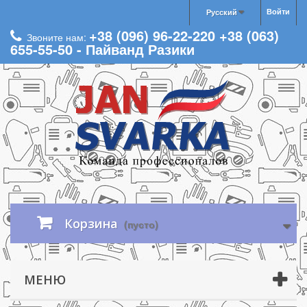
Войти
Русский
+38 (096) 96-22-220 +38 (063)
Звоните нам:
655-55-50 - Пайванд Разики
Корзина
(пусто)
МЕНЮ